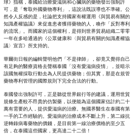
球》指稱，泰國給治療愛滋病和心臟病的藥物發出強制許
可，是「奪取外國藥物專利」，這說法既誤導也不準確。公
然令人反感的是，社論把支持國家有權運用《與貿易有關的
知識產權協議》來促進患者獲得藥物的人，喚作「反對專利
的流氓」。而國家的這個權利，是得到世界貿易組織二零零
一年在多哈通過的《公眾健康和〈與貿易有關的知識產權協
議〉宣言》所支持的。
華爾街日報的編輯聲明他們「不是律師」，卻竟又覺得自己
有足夠的醫療資格去聲稱泰國「沒有愛滋病疫情」，並暗示
該國無權採取行動去為人民提供藥物；但其實，那是在規管
藥物專利管理的國際規則下完全合法的行動。
泰國發出強制許可，正是聽從世界銀行等的建議，運用世貿
規條生產較不昂貴的仿製藥，以便能為這個國家估計約二十
萬有需要的人，提供愛滋病的治療。無國界醫生在泰國有第
一手的工作經驗的。愛滋病的治療成本不斷上升，第二線抗
逆轉錄病毒藥物的價錢，是目前第一線治療價格的至少五
倍，在泰國這些國家，更高達二十二倍！