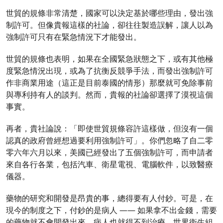
世貿的規條非常清楚，國家可以決定基於哪些理由，發出強
制許可。但像貴報這樣的社論，卻往往製造誤解，讓人以為
強制許可只有在緊急情況下才能發出。
世貿的規條也表明，如果在全國緊急狀態之下，或有其他極
度緊急情況出現，或為了抗衡反競爭手法，而發出強制許可
作非商業用途（這正是目前泰國的情形）那麼就可免除事前
與專利持有人的談判。然而，貴報的社論卻選擇了漠視這個
事實。
再者，貴社論說：「即使世貿規條容許這樣做，但沒有一個
認真的政府曾經想過要利用強制許可」。你們忽略了自二零
零六年六月以來，美國已經發出了五個強制許可，而申請者
來自各行各業，包括汽車、衛星電視、電腦軟件，以致醫療
儀器。
藥物的研究和開發是昂貴的事，總得要有人付鈔。可是，在
現今的制度之下，付鈔的是病人 —— 如果拿不出金錢，需要
的藥物就不會開發出來，病人也就得不到治療。世界衛生組