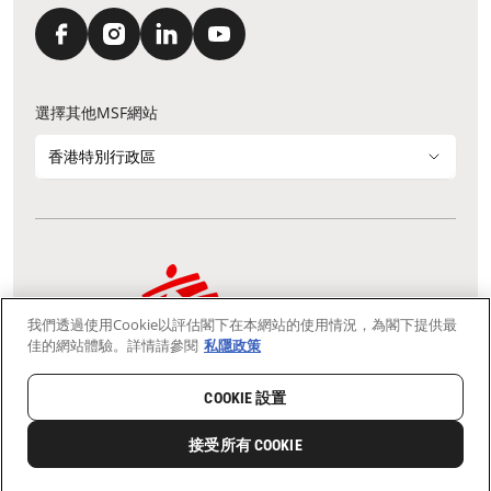
選擇其他MSF網站
香港特別行政區
我們透過使用Cookie以評估閣下在本網站的使用情況，為閣下提供最
通訊資料更新
鳴謝
私隱聲明
常見問題
佳的網站體驗。詳情請參閱
私隱政策
我們採用安全通訊端層 (Secure Socket Layer, SSL) 協定，有助保障敏感
資料在你的瀏覽器和我們伺服器之間的網上傳輸維持保密性。
慈善團體免稅檔案號碼：91/4075
COOKIE 設置
Copyright © Médecins Sans Frontières Hong Kong. All rights
reserved.
接受所有 COOKIE
0
分享