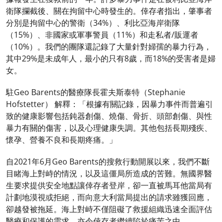
衛隊攔截後、關在拘留中心時發生的。倖存者指出，肇事者
分別是拘留中心的警衛（34%）、利比亞海岸衛隊
（15%）、非國家或軍事警員（11%）和走私者/販運者
（10%）。我們的團隊還記錄了大量針對婦孺的暴力行為，
其中29%是未成年人，最小的只有8歲，而18%的受害者是婦
女。
駐Geo Barents的醫療隊長霍夫斯泰特（Stephanie
Hofstetter） 解釋：「根據有關記錄，因暴力事件而普遍引
致的健康影響包括鈍器創傷、燒傷、骨折、頭部創傷、與性
暴力有關的傷害，以及心理健康失調。其他包括長期殘疾、
懷孕、營養不良和長期疼痛。」
自2021年6月Geo Barents的搜救行動開展以來，我們不斷
目睹海上對峙的情況，以及這僵局所造成的苦難。無國界醫
生要求提供安全地點讓倖存者登岸，卻一直被馬耳他當局有
計劃地漠視或拒絕，而向意大利當局提出的請求雖獲回應，
卻越發被拖延。海上對峙不僅阻礙了救援組織迅速全面評估
醫療和保護的需求，亦令倖存者繼續陷於痛苦之中。