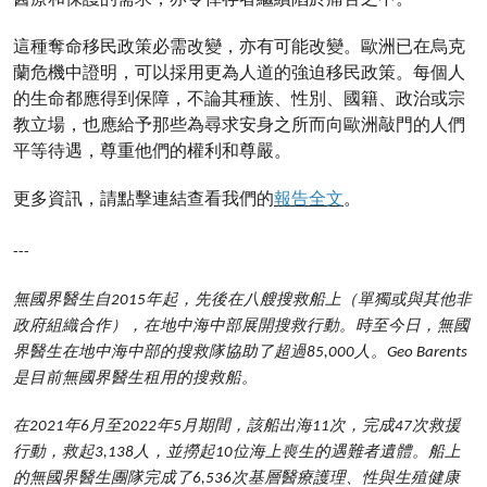
這種奪命移民政策必需改變，亦有可能改變。歐洲已在烏克
蘭危機中證明，可以採用更為人道的強迫移民政策。每個人
的生命都應得到保障，不論其種族、性別、國籍、政治或宗
教立場，也應給予那些為尋求安身之所而向歐洲敲門的人們
平等待遇，尊重他們的權利和尊嚴。
更多資訊，請點擊連結查看我們的
報告全文
。
---
無國界醫生自2015年起，先後在八艘搜救船上（單獨或與其他非
政府組織合作），在地中海中部展開搜救行動。時至今日，無國
界醫生在地中海中部的搜救隊協助了超過85,000人。Geo Barents
是目前無國界醫生租用的搜救船。
在2021年6月至2022年5月期間，該船出海11次，完成47次救援
行動，救起3,138人，並撈起10位海上喪生的遇難者遺體。船上
的無國界醫生團隊完成了6,536次基層醫療護理、性與生殖健康