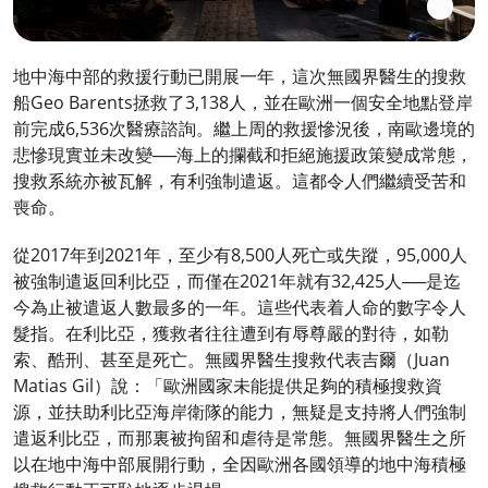
地中海中部的救援行動已開展一年，這次無國界醫生的搜救
船Geo Barents拯救了3,138人，並在歐洲一個安全地點登岸
前完成6,536次醫療諮詢。繼上周的救援慘況後，南歐邊境的
悲慘現實並未改變──海上的攔截和拒絕施援政策變成常態，
搜救系統亦被瓦解，有利強制遣返。這都令人們繼續受苦和
喪命。
從2017年到2021年，至少有8,500人死亡或失蹤，95,000人
被強制遣返回利比亞，而僅在2021年就有32,425人──是迄
今為止被遣返人數最多的一年。這些代表着人命的數字令人
髮指。在利比亞，獲救者往往遭到有辱尊嚴的對待，如勒
索、酷刑、甚至是死亡。無國界醫生搜救代表吉爾（Juan
Matias Gil）說：「歐洲國家未能提供足夠的積極搜救資
源，並扶助利比亞海岸衛隊的能力，無疑是支持將人們強制
遣返利比亞，而那裏被拘留和虐待是常態。無國界醫生之所
以在地中海中部展開行動，全因歐洲各國領導的地中海積極