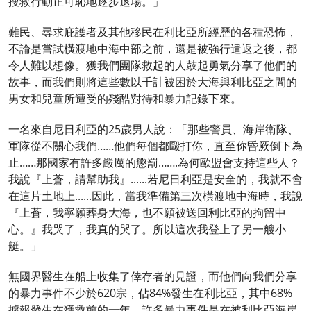
搜救行動正可恥地逐步退場。」
難民、尋求庇護者及其他移民在利比亞所經歷的各種恐怖，
不論是嘗試橫渡地中海中部之前，還是被強行遣返之後，都
令人難以想像。獲我們團隊救起的人鼓起勇氣分享了他們的
故事，而我們則將這些數以千計被困於大海與利比亞之間的
男女和兒童所遭受的殘酷對待和暴力記錄下來。
一名來自尼日利亞的25歲男人說：「那些警員、海岸衛隊、
軍隊從不關心我們……他們每個都毆打你，直至你昏厥倒下為
止……那國家有許多嚴厲的懲罰…….為何歐盟會支持這些人？
我說『上蒼，請幫助我』......若尼日利亞是安全的，我就不會
在這片土地上......因此，當我準備第三次橫渡地中海時，我說
『上蒼，我寧願葬身大海，也不願被送回利比亞的拘留中
心。』我哭了，我真的哭了。所以這次我登上了另一艘小
艇。」
無國界醫生在船上收集了倖存者的見證，而他們向我們分享
的暴力事件不少於620宗，佔84%發生在利比亞，其中68%
據報發生在獲救前的一年。許多暴力事件是在被利比亞海岸