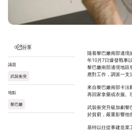
分享
0
隨着黎巴嫩南部邊境
年10月7日爆發戰事
議題
黎巴嫩南部邊境地區
應對工作，調派一支
武裝衝突
來自黎巴嫩南部卡法爾基
地點
再回家拿藥或衣服。
黎巴嫩​
武裝衝突升級加劇黎
於貧窮，嚴重影響他
基特以往從事建造業