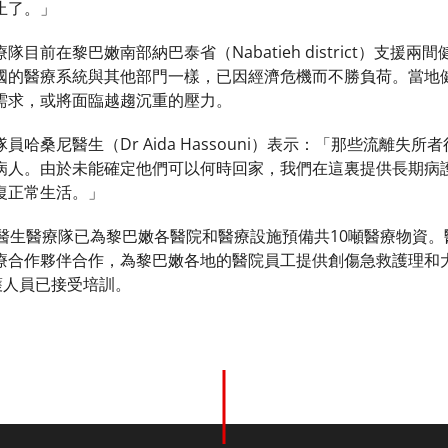
止了。」
目前在黎巴嫩南部納巴泰省（Nabatieh district）支
國的醫療系統與其他部門一樣，已因經濟危機而不勝負荷。當地
需求，或將面臨越趨沉重的壓力。
員哈桑尼醫生（Dr Aida Hassouni）表示：「那些流離
病人。由於未能確定他們可以何時回家，我們在這裏提供長期病
復正常生活。」
界醫生醫療隊已為黎巴嫩各醫院和醫療設施預備共10噸醫療物資
療合作夥伴合作，為黎巴嫩各地的醫院員工提供創傷急救護理和
護人員已接受培訓。