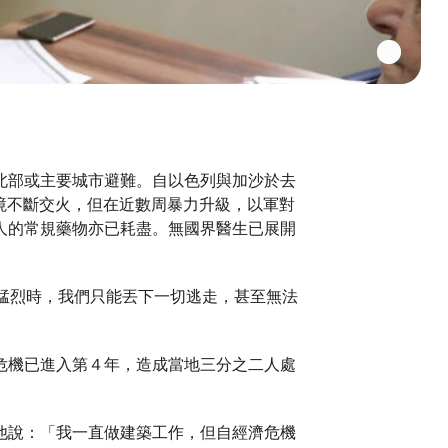
北部或主要城市避難。自以色列與加沙於去
嫩邊境不斷交火，但在近數周暴力升級，以軍對
人的常規藥物亦已耗盡。無國界醫生已展開
炸越趨猛烈時，我們只能丟下一切逃走，甚至無法
危機已進入第４年，造成當地三分之二人處
他說：「我一直做建築工作，但自經濟危機