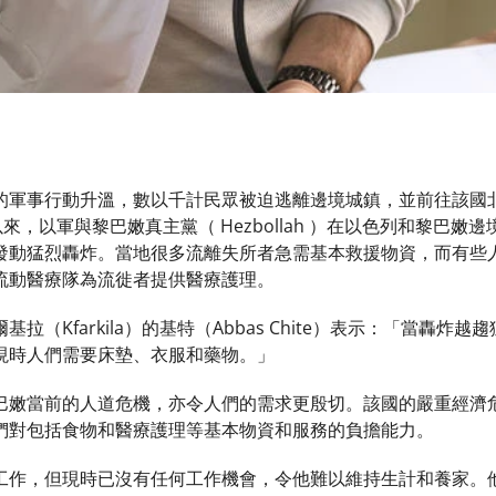
的軍事行動升溫，數以千計民眾被迫逃離邊境城鎮，並前往該國
以來，以軍與黎巴嫩真主黨（ Hezbollah ）在以色列和黎巴
發動猛烈轟炸。當地很多流離失所者急需基本救援物資，而有些
流動醫療隊為流徙者提供醫療護理。
拉（Kfarkila）的基特（Abbas Chite）表示：「當轟
現時人們需要床墊、衣服和藥物。」
巴嫩當前的人道危機，亦令人們的需求更殷切。該國的嚴重經濟
們對包括食物和醫療護理等基本物資和服務的負擔能力。
工作，但現時已沒有任何工作機會，令他難以維持生計和養家。