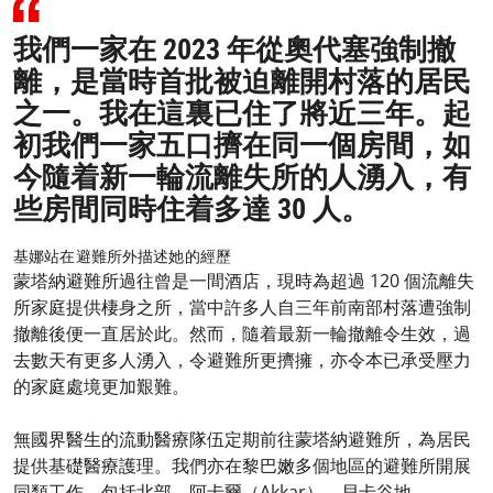
我們一家在 2023 年從奧代塞強制撤
離，是當時首批被迫離開村落的居民
之一。我在這裏已住了將近三年。起
初我們一家五口擠在同一個房間，如
今隨着新一輪流離失所的人湧入，有
些房間同時住着多達 30 人。
基娜站在避難所外描述她的經歷
蒙塔納避難所過往曾是一間酒店，現時為超過 120 個流離失
所家庭提供棲身之所，當中許多人自三年前南部村落遭強制
撤離後便一直居於此。然而，隨着最新一輪撤離令生效，過
去數天有更多人湧入，令避難所更擠擁，亦令本已承受壓力
的家庭處境更加艱難。
無國界醫生的流動醫療隊伍定期前往蒙塔納避難所，為居民
提供基礎醫療護理。我們亦在黎巴嫩多個地區的避難所開展
同類工作，包括北部、阿卡爾（Akkar）、貝卡谷地