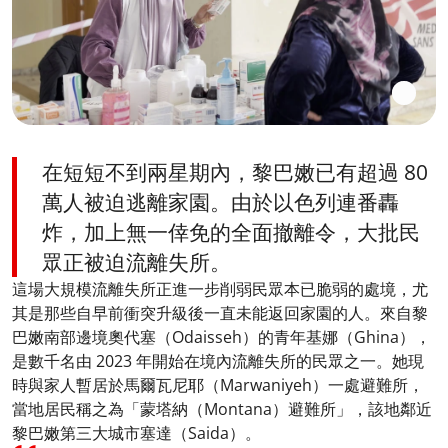
在短短不到兩星期內，黎巴嫩已有超過 80
萬人被迫逃離家園。由於以色列連番轟
炸，加上無一倖免的全面撤離令，大批民
眾正被迫流離失所。
這場大規模流離失所正進一步削弱民眾本已脆弱的處境，尤
其是那些自早前衝突升級後一直未能返回家園的人。來自黎
巴嫩南部邊境奧代塞（Odaisseh）的青年基娜（Ghina），
是數千名由 2023 年開始在境內流離失所的民眾之一。她現
時與家人暫居於馬爾瓦尼耶（Marwaniyeh）一處避難所，
當地居民稱之為「蒙塔納（Montana）避難所」，該地鄰近
黎巴嫩第三大城市塞達（Saida）。