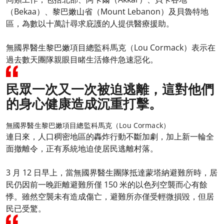
（Bekaa）、黎巴嫩山省（Mount Lebanon）及貝魯特地
區，為數以十萬計尋求庇護的人提供醫療援助。
無國界醫生黎巴嫩項目總監科馬克（Lou Cormack）表示在
過去數天團隊親眼目睹生活條件急速惡化。
民眾一次又一次被迫逃離，這對他們
的身心健康造成沉重打擊。
無國界醫生黎巴嫩項目總監科馬克（Lou Cormack）
連日來，人口稠密地區的轟炸行動不斷加劇，加上新一輪全
面撤離令，正有系統地迫使居民逃離村落。
3 月 12 日早上，當無國界醫生團隊抵達蒙塔納避難所時，居
民仍因前一晚距離避難所僅 150 米的以色列空襲而心有餘
悸。雖然空襲未有造成傷亡，避難所亦僅受輕微損毀，但居
民已受驚。