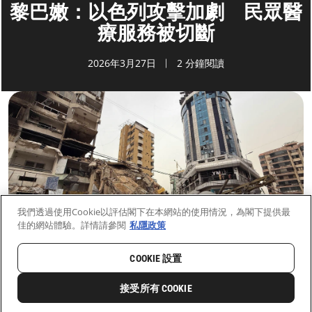
黎巴嫩：以色列攻擊加劇 民眾醫
療服務被切斷
2026年3月27日
2 分鐘閱讀
我們透過使用Cookie以評估閣下在本網站的使用情況，為閣下提供最
佳的網站體驗。詳情請參閱
私隱政策
COOKIE 設置
首頁
最新動向
前線新聞與故事
接受所有 COOKIE
5
分享