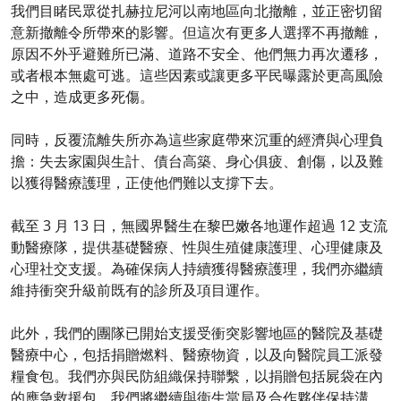
我們目睹民眾從扎赫拉尼河以南地區向北撤離，並正密切留
意新撤離令所帶來的影響。但這次有更多人選擇不再撤離，
原因不外乎避難所已滿、道路不安全、他們無力再次遷移，
或者根本無處可逃。這些因素或讓更多平民曝露於更高風險
之中，造成更多死傷。
同時，反覆流離失所亦為這些家庭帶來沉重的經濟與心理負
擔：失去家園與生計、債台高築、身心俱疲、創傷，以及難
以獲得醫療護理，正使他們難以支撐下去。
截至 3 月 13 日，無國界醫生在黎巴嫩各地運作超過 12 支流
動醫療隊，提供基礎醫療、性與生殖健康護理、心理健康及
心理社交支援。為確保病人持續獲得醫療護理，我們亦繼續
維持衝突升級前既有的診所及項目運作。
此外，我們的團隊已開始支援受衝突影響地區的醫院及基礎
醫療中心，包括捐贈燃料、醫療物資，以及向醫院員工派發
糧食包。我們亦與民防組織保持聯繫，以捐贈包括屍袋在內
的應急救援包。我們將繼續與衞生當局及合作夥伴保持溝