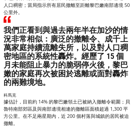
人口稠密；當局指示所有居民撤離至距離黎巴嫩南部邊境 50
公里外。
我們正看到與過去兩年半在加沙的情
況非常相似：廣泛的撤離令、成千上
萬家庭持續流離失所，以及對人口稠
密地區的系統性轟炸。經歷了 15 個
月未能阻止暴力的脆弱停火後，黎巴
嫩的家庭再次被困於逃離或面對轟炸
的兩難境地。
科馬克
據估計，目前約 14% 的黎巴嫩領土已被納入撤離令範圍；貝
魯特南部郊區及與南部邊境相連的撤離區面積超過 1,300 平
方公里。在不足兩星期內，近 200 個村落與城鎮的居民被迫
撤離。