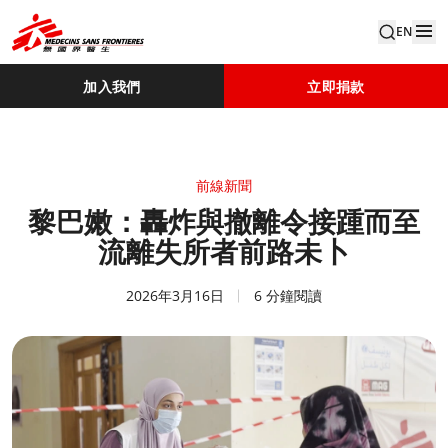
EN
加入我們
立即捐款
前線新聞
黎巴嫩：轟炸與撤離令接踵而至
流離失所者前路未卜
2026年3月16日
6 分鐘閱讀