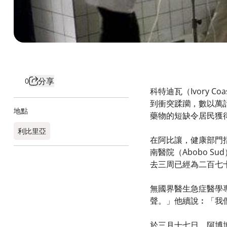
分享
0
科特迪瓦（Ivory 
到衝突蹂躪，數以萬
地點
藥物的短缺令居民獲
利比里亞
在阿比讓，健康部門
南醫院（Abobo 
去三周已經為二百七
無國界醫生急症醫學專
聲。」他續說︰「我
於三月十七日，阿博