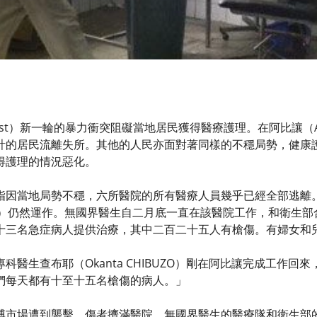
Coast）新一輪的暴力衝突阻礙當地居民獲得醫療護理。在阿比讓（
計的居民流離失所。其他的人民亦面對著同樣的不穩局勢，健康
得護理的情況惡化。
指因當地局勢不穩，六所醫院的所有醫療人員幾乎已經全部逃離。
Sud）仍然運作。無國界醫生自二月底一直在該醫院工作，和衛生
十三名急症病人提供治療，其中二百二十五人有槍傷。有婦女和
科醫生查布耶（Okanta CHIBUZO）剛在阿比讓完成工作
們每天都有十至十五名槍傷的病人。」
博市場遭到襲擊，傷者擠滿醫院。無國界醫生的醫療隊和衛生部