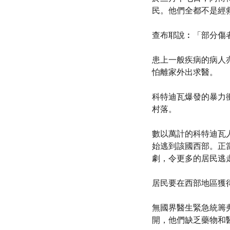
民。他們全都不是經
查布耶說︰「部分傷
患上一般疾病的病人
怕離家外出求醫。
科特迪瓦爆發的暴力
村落。
數以萬計的科特迪瓦人
始逃到該國西部。正當
劇，令更多的居民逃
居民要在西部地區獲
無國界醫生緊急統籌弗
開，他們缺乏藥物和