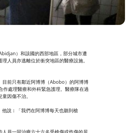
Abidjan）和該國的西部地區，部分城市遭
護理人員亦逃離位於衝突地區的醫療設施。
目前只有鄰近阿博博（Abobo）的阿博博
部合作處理醫療和外科緊急護理。醫療隊在過
兒童因傷不治。
回來，他說︰「我們在阿博博每天也聽到槍
的人員一同治療六十六名受槍傷或炸傷的居