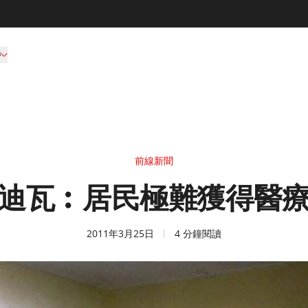
持
前線新聞
迪瓦︰居民極難獲得醫
2011年3月25日
4 分鐘閱讀