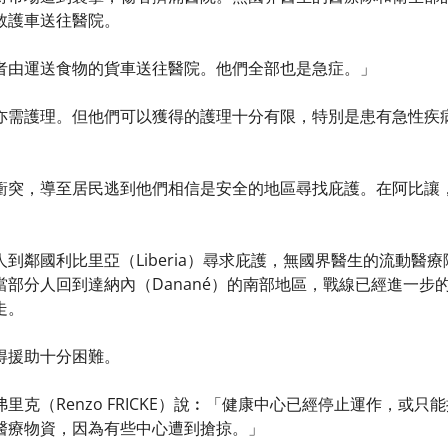
救護車送往醫院。
者由運送食物的貨車送往醫院。他們全部也是急症。」
亦需護理。但他們可以獲得的護理十分有限，特別是患有急性疾
衝突，導至居民逃到他們相信是安全的地區尋找庇護。在阿比讓
到鄰國利比里亞（Liberia）尋求庇護，無國界醫生的流動醫
部分人回到達納內（Danané）的南部地區，戰線已經進一步的向
走。
得援助十分困難。
里克（Renzo FRICKE）說︰「健康中心已經停止運作，或
醫療物資，因為有些中心遭到搶掠。」