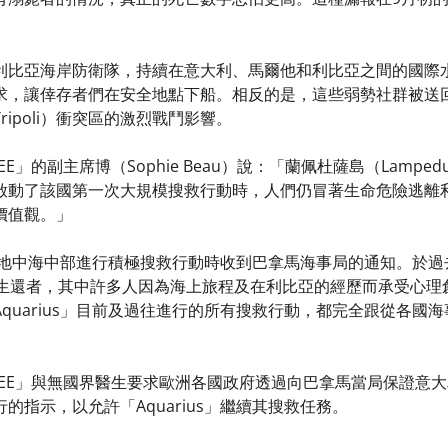
利比亞海岸防衛隊，持續在意大利、馬爾他和利比亞之間的國際
求，讓倖存者們在安全地點下船。相反的是，這些弱勢社群被送
ipoli）衝突區的激烈戰鬥影響。
RANEE」的副主席博（Sophie Beau）說：「蘭佩杜薩島（La
啟動了該國第一次大規模搜救行動時，人們仍冒著生命危險逃離
價值觀。」
團隊在地中海中部進行積極搜救行動時收到巴拿馬海事局的通知。於過去
名生還者，其中許多人因為海上旅程及在利比亞的經歷而承受心理
quarius」目前及過往進行的所有搜救行動，都完全跟從各國
ERRANEE」與無國界醫生要求歐洲各國政府透過向巴拿馬當局保
的指示，以允許「Aquarius」繼續其搜救任務。