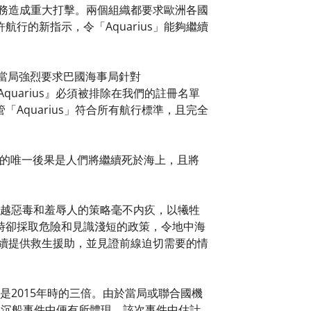
任務造成重大打擊。兩個組織都要求歐洲各國
的新指示，令「Aquarius」能夠繼續
大利當局強烈要求巴國海事局針對
quarius』必須被排除在我們的註冊名單
quarius」符合所有航行標準，且完全
知此舉的唯一後果是人們將繼續死於海上，且將
取越來越惡毒和羞辱人的策略毫不内疚，以犧牲
時卻採取危險和見識淺短的政策，令地中海
繼續提供救生援助，並見證前線迫切需要的情
是2015年時的三倍。由於當局或聯合國機
的沉船事件中便有所體現，該次事件中估計