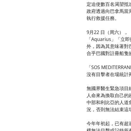
定迫使數百名渴望抵達
政府透過向巴拿馬當局
執行救援任務。
9月22 日（周六）
「Aquarius」
外，因為其意味著對巴
合乎巴國對註冊船隻的
「SOS MEDIT
沒有目擊者在場統計
無國界醫生緊急項目經
人命來為換取自己的
中部和利比亞的人道危
況，否則無法結束這
今年年初起，已有超過
構無法目擊或記錄所