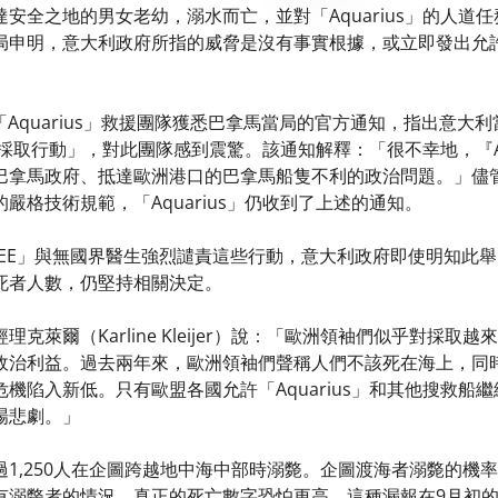
安全之地的男女老幼，溺水而亡，並對「Aquarius」的人道
申明，意大利政府所指的威脅是沒有事實根據，或立即發出允許航行
，「Aquarius」救援團隊獲悉巴拿馬當局的官方通知，指出意
「立即採取行動」，對此團隊感到震驚。該通知解釋：「很不幸地，『A
拿馬政府、抵達歐洲港口的巴拿馬船隻不利的政治問題。」儘管「A
嚴格技術規範，「Aquarius」仍收到了上述的通知。
ERRANEE」與無國界醫生強烈譴責這些行動，意大利政府即使明
死者人數，仍堅持相關決定。
理克萊爾（Karline Kleijer）說：「歐洲領袖們似乎對採
政治利益。過去兩年來，歐洲領袖們聲稱人們不該死在海上，同
機陷入新低。只有歐盟各國允許「Aquarius」和其他搜救船
場悲劇。」
1,250人在企圖跨越地中海中部時溺斃。企圖渡海者溺斃的機率
有溺斃者的情況，真正的死亡數字恐怕更高。這種漏報在9月初