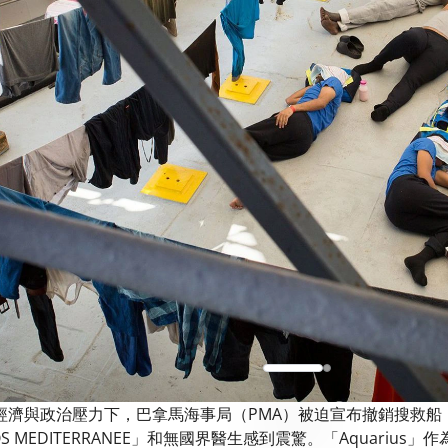
濟與政治壓力下，巴拿馬海事局（PMA）被迫宣布撤銷搜救船「A
「SOS MEDITERRANEE」和無國界醫生感到震驚。「Aquar