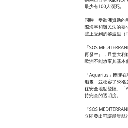
最少有100人溺死。
同時，受歐洲資助的
際海事和難民法的要
些正受到的黎波里（Tr
「SOS MEDITER
再發生』，且意大利
歐洲不能放棄其基本
「Aquarius」
船隻，並收容了58
往安全地點登陸。「A
持完全的透明度。
「SOS MEDIT
立即發出可讓船隻航行