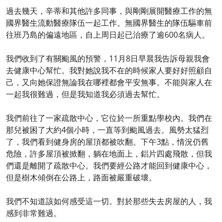
過去幾天，辛蒂和其他許多同事，與剛剛展開醫療工作的無
國界醫生流動醫療隊伍一起工作。無國界醫生的隊伍驅車前
往班乃島的偏遠地區，自上周日起已治療了逾600名病人。
我們收到了有關颱風的預警，11月8日早晨我告訴母親我會
去健康中心幫忙。我對她說我不在的時候家人要好好照顧自
己，又向她保證無論我在哪裡都會平安無事。不能與家人在
一起我很難過，但是我知道我必須過去幫忙。
我們前往了一家疏散中心，它位於一所重點學校內。我們在
那兒被困了大約4個小時，一直等到颱風過去。風勢太猛烈
了，我們看到健身房的屋頂都被吹翻。下午3點，情況仍舊
危險，許多屋頂被掀翻，躺在地面上，鋁片四處飛散，但我
們還是離開了疏散中心。我們要經公路才能回到健康中心，
但是樹木傾倒在公路上，路面被嚴重破壞。
我們不知道該如何感受這一切。對於那些失去房屋的人，我
感到非常難過。