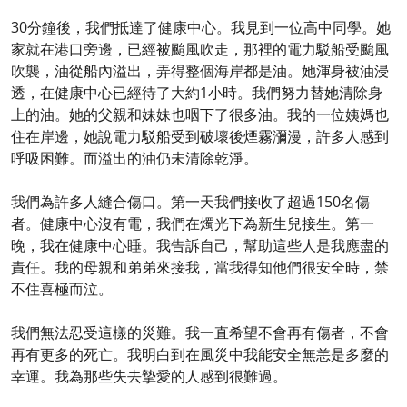
30分鐘後，我們抵達了健康中心。我見到一位高中同學。她
家就在港口旁邊，已經被颱風吹走，那裡的電力駁船受颱風
吹襲，油從船內溢出，弄得整個海岸都是油。她渾身被油浸
透，在健康中心已經待了大約1小時。我們努力替她清除身
上的油。她的父親和妹妹也咽下了很多油。我的一位姨媽也
住在岸邊，她說電力駁船受到破壞後煙霧瀰漫，許多人感到
呼吸困難。而溢出的油仍未清除乾淨。
我們為許多人縫合傷口。第一天我們接收了超過150名傷
者。健康中心沒有電，我們在燭光下為新生兒接生。第一
晚，我在健康中心睡。我告訴自己，幫助這些人是我應盡的
責任。我的母親和弟弟來接我，當我得知他們很安全時，禁
不住喜極而泣。
我們無法忍受這樣的災難。我一直希望不會再有傷者，不會
再有更多的死亡。我明白到在風災中我能安全無恙是多麼的
幸運。我為那些失去摯愛的人感到很難過。