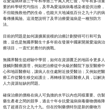
在愛滋病肆虐三十年和導致三千萬人死亡後，今年有多項重
要的科學研究均指出，及早為愛滋病病毒感染者提供治療，
不但能挽救他們的生命，也能大大地減低百分之九十六的病
毒傳播風險。這清楚說明了及早治療愛滋病是一種預防方
法。
目前的問題是如何讓擴展規模的治療計劃變得可行和可負
擔，這也是無國界醫生十多年前在發展中國家開展愛滋病治
療項目，一直忙於應付的挑戰。
無國界醫生從經驗中學習，如何在資源匱乏的地區令更多人
接觸到醫療護理，例如把治療從中央級的醫院下放至醫療中
心和地區醫療站，讓病人在住處附近接受醫治；又例如把醫
療工作從醫生移交給護士，再轉移至地區醫療人員，以解決
人力資源短缺的問題。
確保治療的價格在病人可負擔的水平以內也同樣重要。仿製
藥生產者之間的競爭，過去十年令抗愛滋病病毒藥物價格降
低了超過百分之九十九。但在控制藥價特別是新的藥物方