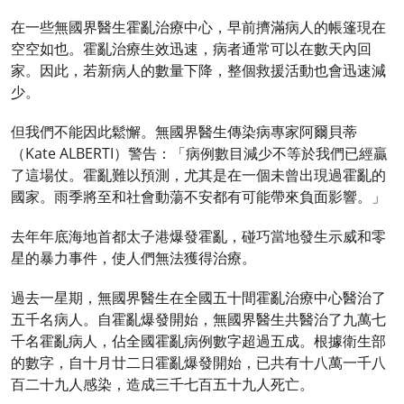
在一些無國界醫生霍亂治療中心，早前擠滿病人的帳篷現在
空空如也。霍亂治療生效迅速，病者通常可以在數天內回
家。因此，若新病人的數量下降，整個救援活動也會迅速減
少。
但我們不能因此鬆懈。無國界醫生傳染病專家阿爾貝蒂
（Kate ALBERTI）警告：「病例數目減少不等於我們已經贏
了這場仗。霍亂難以預測，尤其是在一個未曾出現過霍亂的
國家。雨季將至和社會動蕩不安都有可能帶來負面影響。」
去年年底海地首都太子港爆發霍亂，碰巧當地發生示威和零
星的暴力事件，使人們無法獲得治療。
過去一星期，無國界醫生在全國五十間霍亂治療中心醫治了
五千名病人。自霍亂爆發開始，無國界醫生共醫治了九萬七
千名霍亂病人，佔全國霍亂病例數字超過五成。根據衛生部
的數字，自十月廿二日霍亂爆發開始，已共有十八萬一千八
百二十九人感染，造成三千七百五十九人死亡。