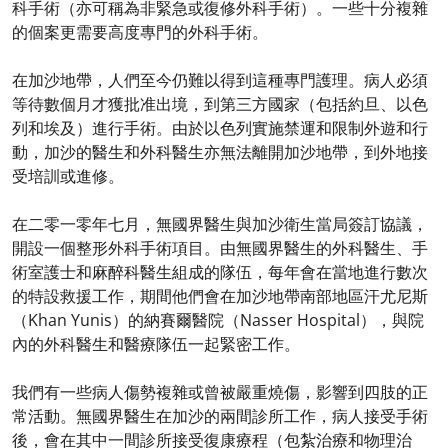
科手術（亦可稱為非緊急或復修外科手術）。一些十分複雜
的個案更需要高度專門的外科手術。
在加沙地帶，人們至今仍難以得到這種專門護理。病人必須
等待數個月才獲批准出境，到第三方國家（包括約旦、以色
列和埃及）進行手術。由於以色列實施禁運和限制外遊和行
動，加沙的醫生和外科醫生亦無法離開加沙地帶，到外地接
受培訓或進修。
在二零一零年七月，無國界醫生與加沙衛生當局簽訂協議，
開設一個整形外科手術項目。由無國界醫生的外科醫生、手
術室護士和麻醉科醫生組成的隊伍，每年會在當地進行數次
的特設救援工作，期間他們會在加沙地帶南部地區汗尤尼斯
（Khan Yunis）的納賽爾醫院（Nasser Hospital），與院
內的外科醫生和醫療隊伍一起緊密工作。
我們有一些病人傷勢複雜或曾被嚴重燒傷，影響到四肢的正
常活動。無國界醫生在加沙的兩間診所工作，病人接受手術
後，會在其中一間診所接受復康療程（包紮治療和物理治