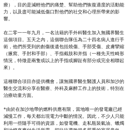
療），目的是減輕他們的痛楚、幫助他們恢復適度的活動能
力，以及盡可能減低傷口對他們的社交和心理所帶來的影
響。
在二零一一年九月，一名法籍的手外科醫生加入無國界醫生
這個項目。五天之內，這個聯合隊伍為二十四名病人進行手
術，他們所受到的創傷後遺包括燒傷、手部受傷、皮膚攣縮
（腋窩、手肘和手部）、手指截肢和并指（一種先天性畸形
情況，特徵是兩隻或以上的手指或腳趾有部分或完全相聯起
來）。
這種聯合項目亦提供機會，讓無國界醫生醫護人員和加沙的
醫生交流和分享在醫療、外科及麻醉工作上的技術，特別在
治療幼童方面。
*由於在加沙地帶的燃料供應有限，當地唯一的發電廠已經
減慢工作，每天都出現電力中斷的情況。因此，不少人只能
利用一些隨手可得的資源，如發電機、走私瓶裝氣油、蠟燭