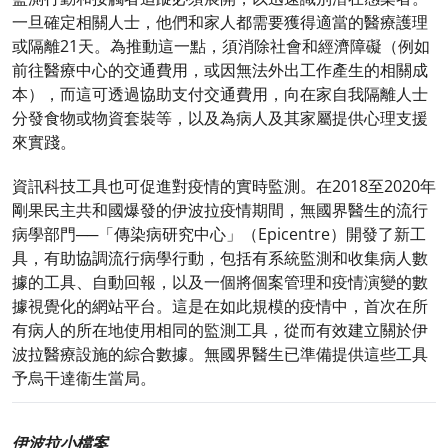
一旦確定相關人士，他們和家人都需要獲得適當的醫療護理
或隔離21天。為推動這一點，須消除社會和經濟障礙（例如
前往醫療中心的交通費用，或因無法外出工作產生的相關成
本），而這可透過協助支付交通費用，向在家自我隔離人士
分發食物或物資套裝等，以及為病人及其家屬提供心理支援
來實踐。
資訊科技工具也可促進對疫情的實時監測。在2018至2020年
剛果民主共和國爆發的伊波拉疫情期間，無國界醫生的流行
病學部門──「傳染病研究中心」（Epicentre）開發了新工
具，有助協調流行病學行動，包括有系統監測和收集病人數
據的工具、自動回報，以及一個將個案管理和疫情演變的數
據視覺化的網站平台。這是在如此規模的疫情中，首次在所
有病人的所在地使用相同的監測工具，從而有效建立關於伊
波拉醫療設施的綜合數據。無國界醫生已準備提供這些工具
予烏干達衞生當局。
伊波拉小檔案