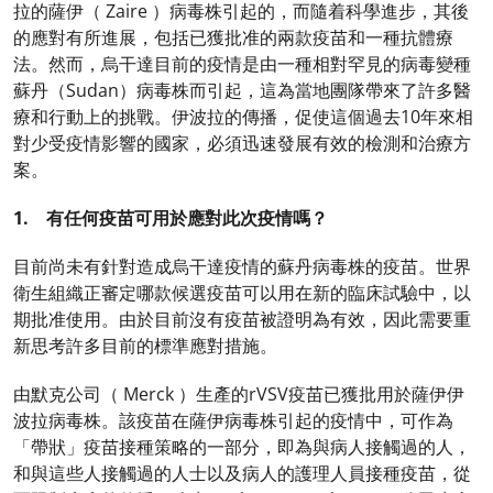
拉的薩伊（ Zaire ）病毒株引起的，而隨着科學進步，其後
的應對有所進展，包括已獲批准的兩款疫苗和一種抗體療
法。然而，烏干達目前的疫情是由一種相對罕見的病毒變種
蘇丹（Sudan）病毒株而引起，這為當地團隊帶來了許多醫
療和行動上的挑戰。伊波拉的傳播，促使這個過去10年來相
對少受疫情影響的國家，必須迅速發展有效的檢測和治療方
案。
1. 有任何疫苗可用於應對此次疫情嗎？
目前尚未有針對造成烏干達疫情的蘇丹病毒株的疫苗。世界
衛生組織正審定哪款候選疫苗可以用在新的臨床試驗中，以
期批准使用。由於目前沒有疫苗被證明為有效，因此需要重
新思考許多目前的標準應對措施。
由默克公司（ Merck ）生產的rVSV疫苗已獲批用於薩伊伊
波拉病毒株。該疫苗在薩伊病毒株引起的疫情中，可作為
「帶狀」疫苗接種策略的一部分，即為與病人接觸過的人，
和與這些人接觸過的人士以及病人的護理人員接種疫苗，從