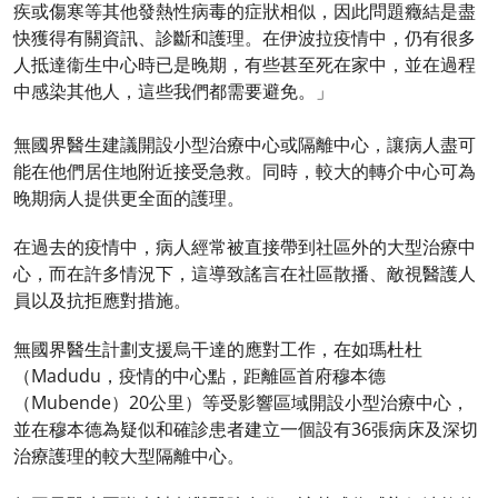
疾或傷寒等其他發熱性病毒的症狀相似，因此問題癥結是盡
快獲得有關資訊、診斷和護理。在伊波拉疫情中，仍有很多
人抵達衞生中心時已是晚期，有些甚至死在家中，並在過程
中感染其他人，這些我們都需要避免。」
無國界醫生建議開設小型治療中心或隔離中心，讓病人盡可
能在他們居住地附近接受急救。同時，較大的轉介中心可為
晚期病人提供更全面的護理。
在過去的疫情中，病人經常被直接帶到社區外的大型治療中
心，而在許多情況下，這導致謠言在社區散播、敵視醫護人
員以及抗拒應對措施。
無國界醫生計劃支援烏干達的應對工作，在如瑪杜杜
（Madudu，疫情的中心點，距離區首府穆本德
（Mubende）20公里）等受影響區域開設小型治療中心，
並在穆本德為疑似和確診患者建立一個設有36張病床及深切
治療護理的較大型隔離中心。