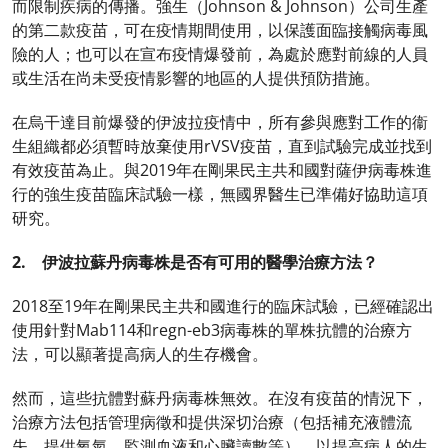
而限制疾病的傳播。強生（Johnson & Johnson）公司生產
的第二款疫苗，可在疫情期間使用，以保護面臨接觸病毒風
險的人；也可以在宣布疫情爆發前，為處於應對前線的人員
或生活在尚未受疫情影響的地區的人提供預防措施。
在烏干達目前爆發的伊波拉疫情中，所有參與應對工作的衞
生組織都必須暫時放棄使用rVSV疫苗，直到試驗完成並找到
有效疫苗為止。與2019年在剛果民主共和國對薩伊病毒株進
行的強生疫苗臨床試驗一樣，無國界醫生已準備好協助這項
研究。
2. 伊波拉蘇丹病毒株是否有可用的醫學治療方法？
2018至19年在剛果民主共和國進行的臨床試驗，已經確認出
使用針對Mab114和regn-eb3病毒株的單株抗體的治療方
法，可以顯著提高病人的生存機會。
然而，這些抗體對蘇丹病毒株無效。在沒有疫苗的情況下，
治療方法包括管理病徵和提供深切治療（包括補充液體流
失、提供氧氣、監測血液和心臟讀數等），以提高病人的生