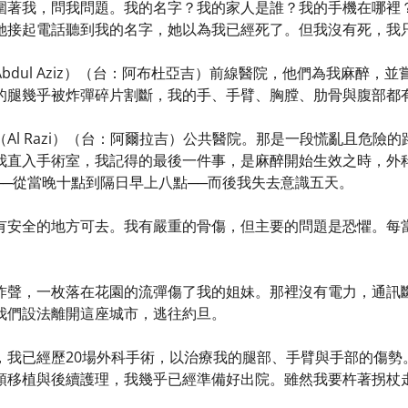
圍著我，問我問題。我的名字？我的家人是誰？我的手機在哪裡
她接起電話聽到我的名字，她以為我已經死了。但我沒有死，我
bdul Aziz）（台：阿布杜亞吉）前線醫院，他們為我麻醉
的腿幾乎被炸彈碎片割斷，我的手、手臂、胸膛、肋骨與腹部都
Al Razi）（台：阿爾拉吉）公共醫院。那是一段慌亂且危險
我直入手術室，我記得的最後一件事，是麻醉開始生效之時，外
──從當晚十點到隔日早上八點──而後我失去意識五天。
有安全的地方可去。我有嚴重的骨傷，但主要的問題是恐懼。每
炸聲，一枚落在花園的流彈傷了我的姐妹。那裡沒有電力，通訊
我們設法離開這座城市，逃往約旦。
，我已經歷20場外科手術，以治療我的腿部、手臂與手部的傷勢
頭移植與後續護理，我幾乎已經準備好出院。雖然我要杵著拐杖