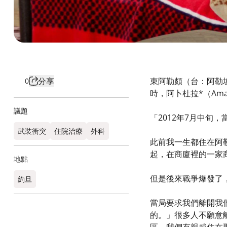
分享
東阿勒頗（台：阿勒
0
時，阿卜杜拉*（Am
議題
「2012年7月中旬
武裝衝突
住院治療
外科
此前我一生都住在阿
起，在商廈裡的一家
地點
但是後來戰爭爆發了
約旦
當局要求我們離開我們
的。」很多人不願意離