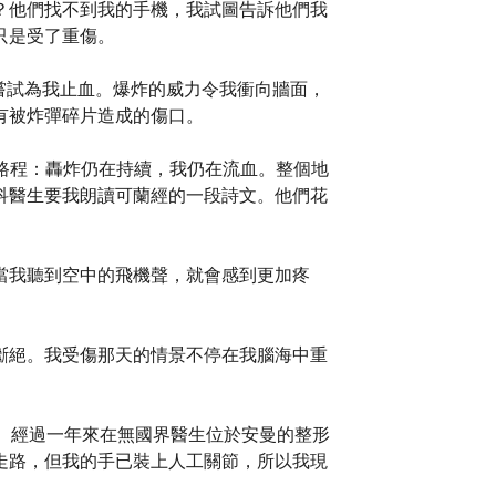
？他們找不到我的手機，我試圖告訴他們我
只是受了重傷。
，並嘗試為我止血。爆炸的威力令我衝向牆面，
有被炸彈碎片造成的傷口。
的路程：轟炸仍在持續，我仍在流血。整個地
科醫生要我朗讀可蘭經的一段詩文。他們花
當我聽到空中的飛機聲，就會感到更加疼
斷絕。我受傷那天的情景不停在我腦海中重
。經過一年來在無國界醫生位於安曼的整形
走路，但我的手已裝上人工關節，所以我現