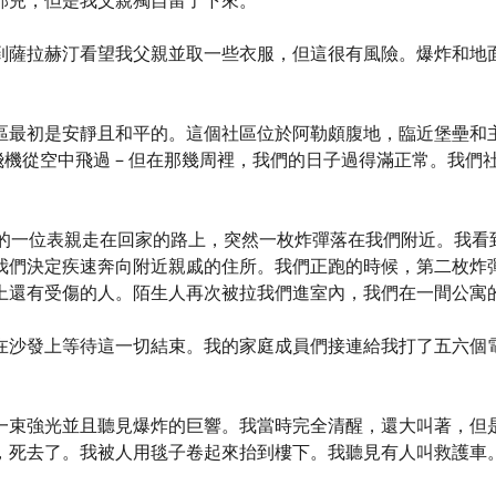
那兒，但是我父親獨自留了下來。
到薩拉赫汀看望我父親並取一些衣服，但這很有風險。爆炸和地
。
區最初是安靜且和平的。這個社區位於阿勒頗腹地，臨近堡壘和
飛機從空中飛過 – 但在那幾周裡，我們的日子過得滿正常。我
我的一位表親走在回家的路上，突然一枚炸彈落在我們附近。我看
我們決定疾速奔向附近親戚的住所。我們正跑的時候，第二枚炸
上還有受傷的人。陌生人再次被拉我們進室內，我們在一間公寓
在沙發上等待這一切結束。我的家庭成員們接連給我打了五六個
一束強光並且聽見爆炸的巨響。我當時完全清醒，還大叫著，但
，死去了。我被人用毯子卷起來抬到樓下。我聽見有人叫救護車