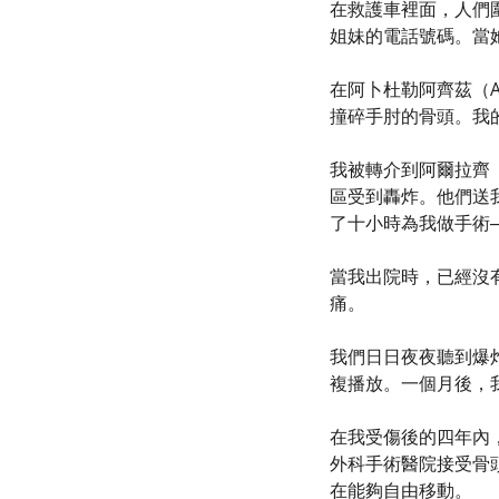
在救護車裡面，人們
姐妹的電話號碼。當
在阿卜杜勒阿齊茲（A
撞碎手肘的骨頭。我
我被轉介到阿爾拉齊（
區受到轟炸。他們送
了十小時為我做手術
當我出院時，已經沒
痛。
我們日日夜夜聽到爆
複播放。一個月後，
在我受傷後的四年內
外科手術醫院接受骨
在能夠自由移動。