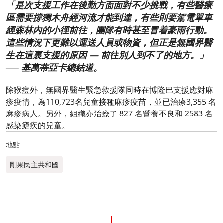
「是次支援工作在後勤方面面對不少挑戰，有些醫療
區需要撐獨木舟經河流才能到達，有些則要駕電單車
經森林內的小徑前往，團隊有時甚至冒着豪雨行動。
這些情況下更難以運送人員或物資，但正是無國界醫
生在這裏支援的原因 — 前往別人到不了的地方。」
── 基萬蒂亞卡總結道。
除猴痘外，無國界醫生緊急救援隊同時在博隆巴支援應對麻
疹疫情，為110,723名兒童接種麻疹疫苗，並已治療3,355 名
麻疹病人。另外，組織亦治療了 827 名營養不良和 2583 名
感染瘧疾的兒童。
地點
剛果民主共和國