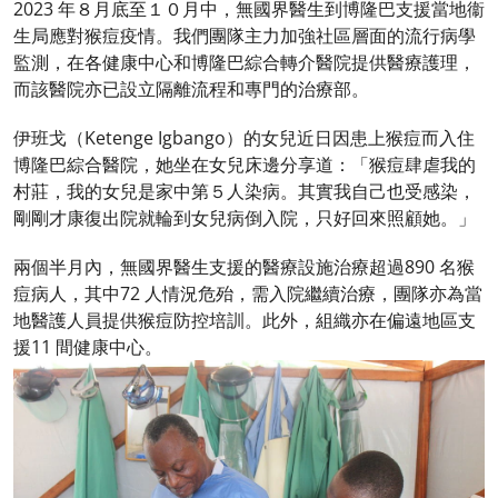
2023 年８月底至１０月中，無國界醫生到博隆巴支援當地衞
生局應對猴痘疫情。我們團隊主力加強社區層面的流行病學
監測，在各健康中心和博隆巴綜合轉介醫院提供醫療護理，
而該醫院亦已設立隔離流程和專門的治療部。
伊班戈（Ketenge Igbango）的女兒近日因患上猴痘而入住
博隆巴綜合醫院，她坐在女兒床邊分享道：「猴痘肆虐我的
村莊，我的女兒是家中第５人染病。其實我自己也受感染，
剛剛才康復出院就輪到女兒病倒入院，只好回來照顧她。」
兩個半月內，無國界醫生支援的醫療設施治療超過890 名猴
痘病人，其中72 人情況危殆，需入院繼續治療，團隊亦為當
地醫護人員提供猴痘防控培訓。此外，組織亦在偏遠地區支
援11 間健康中心。