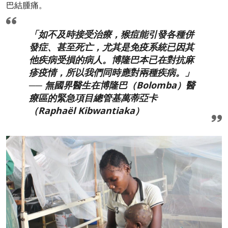
巴結腫痛。
「如不及時接受治療，猴痘能引發各種併
發症、甚至死亡，尤其是免疫系統已因其
他疾病受損的病人。博隆巴本已在對抗麻
疹疫情，所以我們同時應對兩種疾病。」
── 無國界醫生在博隆巴（Bolomba）醫
療區的緊急項目總管基萬蒂亞卡
（Raphaël Kibwantiaka）