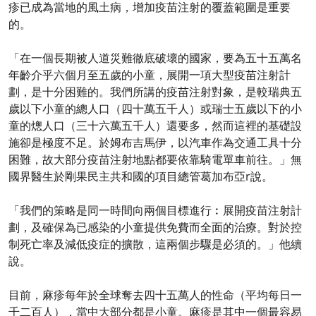
疹已成為當地的風土病，增加疫苗注射的覆蓋範圍是重要
的。
「在一個長期被人道災難徹底破壞的國家，要為五十五萬名
年齡介乎六個月至五歲的小童，展開一項大型疫苗注射計
劃，是十分困難的。我們所講的疫苗注射對象，是較瑞典五
歲以下小童的總人口（四十萬五千人）或瑞士五歲以下的小
童的熜人口（三十六萬五千人）還要多，然而這裡的基礎設
施卻是極度不足。於姆布吉馬伊，以汽車作為交通工具十分
困難，故大部分疫苗注射地點都要依靠騎電單車前往。」無
國界醫生於剛果民主共和國的項目總管葛加布亞r說。
「我們的策略是同一時間向兩個目標進行︰展開疫苗注射計
劃，及確保為已感染的小童提供免費而全面的治療。對於控
制死亡率及減低疫症的擴散，這兩個步驟是必須的。」他續
說。
目前，麻疹每年於全球奪去四十五萬人的性命（平均每日一
千二百人），當中大部分都是小童。麻疹是其中一個最容易