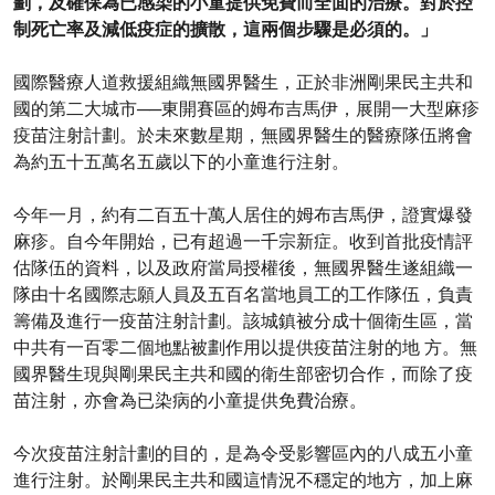
劃，及確保為已感染的小童提供免費而全面的治療。對於控
制死亡率及減低疫症的擴散，這兩個步驟是必須的。」
國際醫療人道救援組織無國界醫生，正於非洲剛果民主共和
國的第二大城市──東開賽區的姆布吉馬伊，展開一大型麻疹
疫苗注射計劃。於未來數星期，無國界醫生的醫療隊伍將會
為約五十五萬名五歲以下的小童進行注射。
今年一月，約有二百五十萬人居住的姆布吉馬伊，證實爆發
麻疹。自今年開始，已有超過一千宗新症。收到首批疫情評
估隊伍的資料，以及政府當局授權後，無國界醫生遂組織一
隊由十名國際志願人員及五百名當地員工的工作隊伍，負責
籌備及進行一疫苗注射計劃。該城鎮被分成十個衛生區，當
中共有一百零二個地點被劃作用以提供疫苗注射的地 方。無
國界醫生現與剛果民主共和國的衛生部密切合作，而除了疫
苗注射，亦會為已染病的小童提供免費治療。
今次疫苗注射計劃的目的，是為令受影響區內的八成五小童
進行注射。於剛果民主共和國這情況不穩定的地方，加上麻