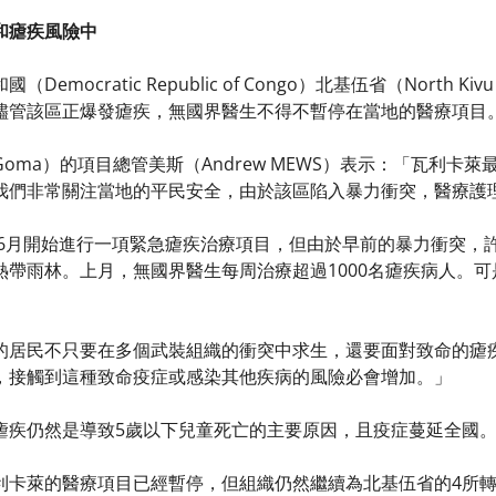
和瘧疾風險中
emocratic Republic of Congo）北基伍省（North 
儘管該區正爆發瘧疾，無國界醫生不得不暫停在當地的醫療項目
oma）的項目總管美斯（Andrew MEWS）表示：「瓦利卡
我們非常關注當地的平民安全，由於該區陷入暴力衝突，醫療護
2年6月開始進行一項緊急瘧疾治療項目，但由於早前的暴力衝突，
熱帶雨林。上月，無國界醫生每周治療超過1000名瘧疾病人。
的居民不只要在多個武裝組織的衝突中求生，還要面對致命的瘧
，接觸到這種致命疫症或感染其他疾病的風險必會增加。」
瘧疾仍然是導致5歲以下兒童死亡的主要原因，且疫症蔓延全國
利卡萊的醫療項目已經暫停，但組織仍然繼續為北基伍省的4所轉