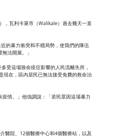
Kivu），瓦利卡萊市（Walikale）過去幾天一直
。
萊最近的暴力衝突和不穩局勢，使我們的隊伍
理無法開展。」
許多受這場致命疫症影響的人民流離失所，
可是現在，區內居民已無法接受免費的救命治
疾疫情。」他強調說：「若民眾因這場暴力
。
介醫院、12個醫療中心和4個醫療站，以及