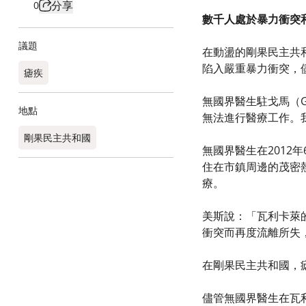
分享
0
數千人處於暴力衝突
議題
在動盪的剛果民主共和國（D
陷入嚴重暴力衝突，
瘧疾
無國界醫生駐戈馬（G
地點
無法進行醫療工作。
剛果民主共和國
無國界醫生在201
住在市鎮周邊的茂密
療。
美斯說：「瓦利卡萊
衝突而再度流離所失
在剛果民主共和國，
儘管無國界醫生在瓦