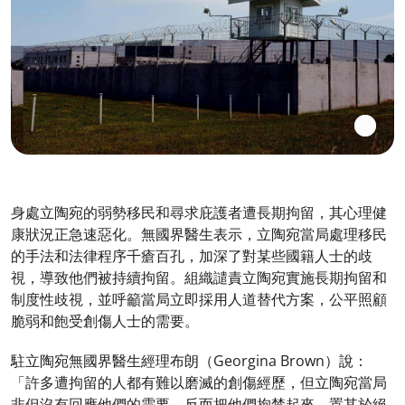
身處立陶宛的弱勢移民和尋求庇護者遭長期拘留，其心理健
康狀況正急速惡化。無國界醫生表示，立陶宛當局處理移民
的手法和法律程序千瘡百孔，加深了對某些國籍人士的歧
視，導致他們被持續拘留。組織譴責立陶宛實施長期拘留和
制度性歧視，並呼籲當局立即採用人道替代方案，公平照顧
脆弱和飽受創傷人士的需要。
駐立陶宛無國界醫生經理布朗（Georgina Brown）說：
「許多遭拘留的人都有難以磨滅的創傷經歷，但立陶宛當局
非但沒有回應他們的需要，反而把他們拘禁起來，置其於絕