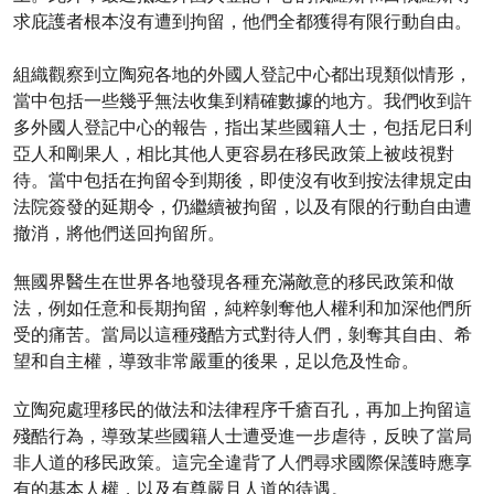
求庇護者根本沒有遭到拘留，他們全都獲得有限行動自由。
組織觀察到立陶宛各地的外國人登記中心都出現類似情形，
當中包括一些幾乎無法收集到精確數據的地方。我們收到許
多外國人登記中心的報告，指出某些國籍人士，包括尼日利
亞人和剛果人，相比其他人更容易在移民政策上被歧視對
待。當中包括在拘留令到期後，即使沒有收到按法律規定由
法院簽發的延期令，仍繼續被拘留，以及有限的行動自由遭
撤消，將他們送回拘留所。
無國界醫生在世界各地發現各種充滿敵意的移民政策和做
法，例如任意和長期拘留，純粹剝奪他人權利和加深他們所
受的痛苦。當局以這種殘酷方式對待人們，剝奪其自由、希
望和自主權，導致非常嚴重的後果，足以危及性命。
立陶宛處理移民的做法和法律程序千瘡百孔，再加上拘留這
殘酷行為，導致某些國籍人士遭受進一步虐待，反映了當局
非人道的移民政策。這完全違背了人們尋求國際保護時應享
有的基本人權，以及有尊嚴且人道的待遇。