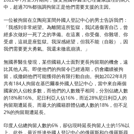
中，超過70%都強調拘留正是他們需要支援的主因。
一位被拘留在立陶宛某間外國人登記中心的男士告訴我們：
「我感到非常絕望。為離開這所監獄，我試過傷害自己，曾
經多次做好一死了之的準備。在這裏，你受傷、你難堪、你
受虐，這就是座監獄。我深感絕望，但我不能（自殺），因
我們需要更大勇氣。我還未徹底崩潰。」
無國界醫生發現，某些國籍人士面對更長拘留期的機會，遠
比其他人高。即使他們的拘留令已經過期，仍會繼續被拘
留，或撤銷他們可能獲得的有限行動自由。例如2022年8月
共有184人拘留在基巴爾泰外國人登記中心，當中來自兩個
國家的人佔較多數，而他們的人數幾乎相同，分別佔總人數
的18%和16%。尼日利亞人佔16%，而近28%尼日利亞人的
拘留期遭延長。而最大的國籍群體佔總人數的18%，但不足
2%的拘留期遭延長。
印度人佔總拘留人數的6%，卻佔現時延長拘留人士的15%以
上。此外，最近抵達外國人登記中心的俄羅斯和白俄羅斯尋