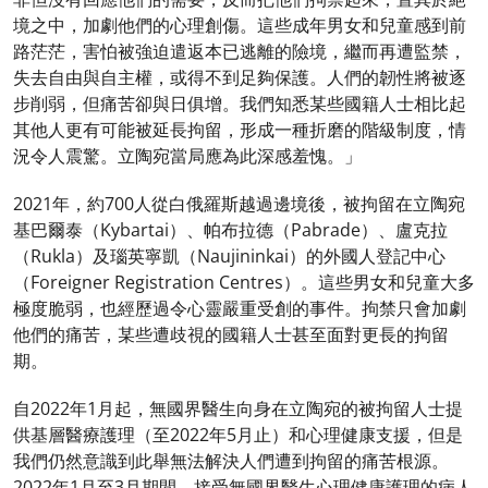
境之中，加劇他們的心理創傷。這些成年男女和兒童感到前
路茫茫，害怕被強迫遣返本已逃離的險境，繼而再遭監禁，
失去自由與自主權，或得不到足夠保護。人們的韌性將被逐
步削弱，但痛苦卻與日俱增。我們知悉某些國籍人士相比起
其他人更有可能被延長拘留，形成一種折磨的階級制度，情
況令人震驚。立陶宛當局應為此深感羞愧。」
2021年，約700人從白俄羅斯越過邊境後，被拘留在立陶宛
基巴爾泰（Kybartai）、帕布拉德（Pabrade）、盧克拉
（Rukla）及瑙英寧凱（Naujininkai）的外國人登記中心
（Foreigner Registration Centres）。這些男女和兒童大多
極度脆弱，也經歷過令心靈嚴重受創的事件。拘禁只會加劇
他們的痛苦，某些遭歧視的國籍人士甚至面對更長的拘留
期。
自2022年1月起，無國界醫生向身在立陶宛的被拘留人士提
供基層醫療護理（至2022年5月止）和心理健康支援，但是
我們仍然意識到此舉無法解決人們遭到拘留的痛苦根源。
2022年1月至3月期間，接受無國界醫生心理健康護理的病人