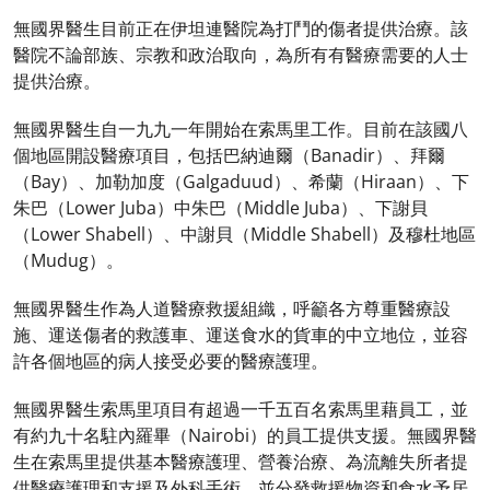
無國界醫生目前正在伊坦連醫院為打鬥的傷者提供治療。該
醫院不論部族、宗教和政治取向，為所有有醫療需要的人士
提供治療。
無國界醫生自一九九一年開始在索馬里工作。目前在該國八
個地區開設醫療項目，包括巴納迪爾（Banadir）、拜爾
（Bay）、加勒加度（Galgaduud）、希蘭（Hiraan）、下
朱巴（Lower Juba）中朱巴（Middle Juba）、下謝貝
（Lower Shabell）、中謝貝（Middle Shabell）及穆杜地區
（Mudug）。
無國界醫生作為人道醫療救援組織，呼籲各方尊重醫療設
施、運送傷者的救護車、運送食水的貨車的中立地位，並容
許各個地區的病人接受必要的醫療護理。
無國界醫生索馬里項目有超過一千五百名索馬里藉員工，並
有約九十名駐內羅畢（Nairobi）的員工提供支援。無國界醫
生在索馬里提供基本醫療護理、營養治療、為流離失所者提
供醫療護理和支援及外科手術，並分發救援物資和食水予居