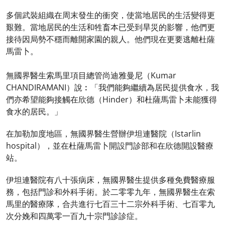
多個武裝組織在周末發生的衝突，使當地居民的生活變得更
艱難。當地居民的生活和牲畜本已受到旱災的影響，他們更
接待因局勢不穩而離開家園的親人。他們現在更要逃離杜薩
馬雷卜。
無國界醫生索馬里項目總管尚迪雅曼尼（Kumar
CHANDIRAMANI）說︰「我們能夠繼續為居民提供食水，我
們亦希望能夠接觸在欣德（Hinder）和杜薩馬雷卜未能獲得
食水的居民。」
在加勒加度地區，無國界醫生營辦伊坦連醫院（Istarlin
hospital），並在杜薩馬雷卜開設門診部和在欣德開設醫療
站。
伊坦連醫院有八十張病床，無國界醫生提供多種免費醫療服
務，包括門診和外科手術。於二零零九年，無國界醫生在索
馬里的醫療隊，合共進行七百三十二宗外科手術、七百零九
次分娩和四萬零一百九十宗門診診症。