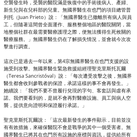
空襲發生時，受襲的醫院滿是恢復中的手術後病人、產婦、
新生兒與在兒科部的兒童。無國界醫生在也門的項目總管普
列托（Juan Prieto）說：「無國界醫生已撤離所有病人與員
工，但隨著這間曾全面運作、服務整個地區的醫院關閉，當
地整個社群在最需要醫療護理之際，便無法獲得生死攸關的
醫療服務。」無國界醫生仍在了解損失情況，並會就今次攻
擊進行調查。
這次已是過去一年以來，第4宗無國界醫生在也門支援的設
施受到攻擊。無國界醫生緊急救援組經理聖克里斯托瓦爾
（Teresa Sancristóval）說：「每次遭受攻擊之後，無國界
醫生都會收到參戰者的保證，承諾這樣的事不會再發生。」
她續說：「我們不要不曾履行兌現的字句、客套話與虛有承
諾。我們要看到的，是就不會再對醫療設施、員工與病人空
襲，提供意向證明和保證履行承諾。」
聖克里斯托瓦爾說：「這次最新發生的事件顯示，目前並沒
有有效措施，來確保醫院不會是戰爭的其中一個受害者。無
國界醫生已將其在也門所有設施的座標與資訊，提供給所有