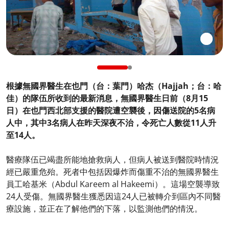
根據無國界醫生在也門（台：葉門）哈杰（Hajjah；台：哈
佳）的隊伍所收到的最新消息，無國界醫生日前（8月15
日）在也門西北部支援的醫院遭空襲後，因傷送院的5名病
人中，其中3名病人在昨天深夜不治，令死亡人數從11人升
至14人。
醫療隊伍已竭盡所能地搶救病人，但病人被送到醫院時情況
經已嚴重危殆。死者中包括因爆炸而傷重不治的無國界醫生
員工哈基米（Abdul Kareem al Hakeemi）。這場空襲導致
24人受傷。無國界醫生獲悉因這24人已被轉介到區內不同醫
療設施，並正在了解他們的下落，以監測他們的情況。