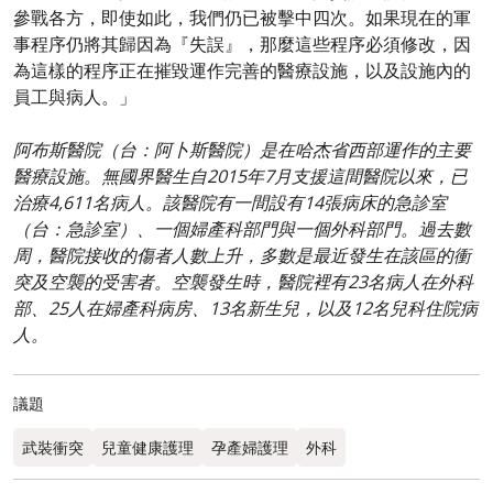
參戰各方，即使如此，我們仍已被擊中四次。如果現在的軍
事程序仍將其歸因為『失誤』，那麼這些程序必須修改，因
為這樣的程序正在摧毀運作完善的醫療設施，以及設施內的
員工與病人。」
阿布斯醫院（台：阿卜斯醫院）是在哈杰省西部運作的主要
醫療設施。無國界醫生自2015年7月支援這間醫院以來，已
治療4,611名病人。該醫院有一間設有14張病床的急診室
（台：急診室）、一個婦產科部門與一個外科部門。過去數
周，醫院接收的傷者人數上升，多數是最近發生在該區的衝
突及空襲的受害者。空襲發生時，醫院裡有23名病人在外科
部、25人在婦產科病房、13名新生兒，以及12名兒科住院病
人。
議題
武裝衝突
兒童健康護理
孕產婦護理
外科