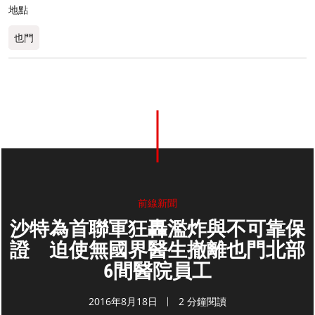
地點
也門
前線新聞
沙特為首聯軍狂轟濫炸與不可靠保
證 迫使無國界醫生撤離也門北部
6間醫院員工
2016年8月18日
2 分鐘閱讀