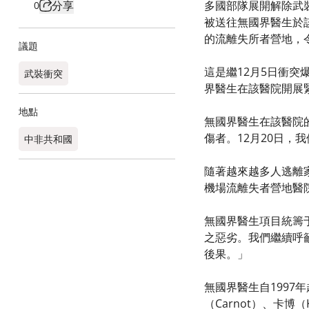
分享
多國部隊展開解除武裝
0
被送往無國界醫生於
的流離失所者營地，
議題
這是繼12月5日衝突爆
武裝衝突
界醫生在該醫院開展
地點
無國界醫生在該醫院的項
傷者。12月20日，
中非共和國
隨著越來越多人逃離
機場流離失者營地醫院
無國界醫生項目統籌于
之惡劣。我們繼續呼
後果。」
無國界醫生自1997年
（Carnot）、卡博