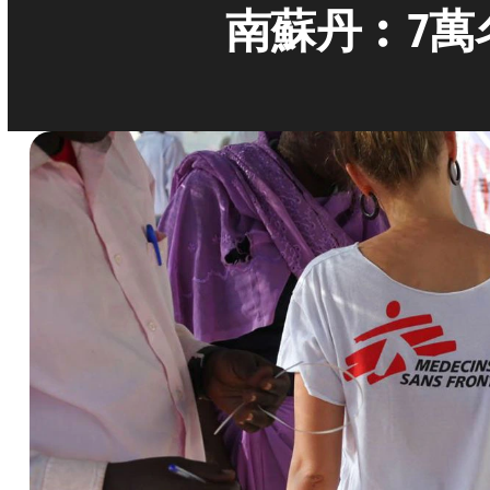
南蘇丹︰7