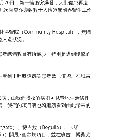
2月20日，新一輪衝突爆發，大批傷患再度
。此次衝突亦導致數千人擠迫無國界醫生工作
（Community Hospital），無國
急人道狀況。
以前，患者總體數目有所減少，特別是遭到槍擊的
生看到下呼吸道感染患者數已倍增。在班吉
們患病，由我們接收的病例可見營地生活條件
磨，我們的項目裏也將繼續看到由此帶來的
fo）、博吉拉（Boguila）、卡諾
Zemio）開展7個常規項目，並在班吉、博桑戈