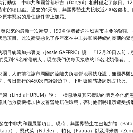
行動後，中非共和國首都班吉（Bangui）相對穩定了數日。1
該市的項目點。過去的4天裏，無國界醫生共接收近200名傷者
令原本惡劣的居住條件雪上加霜。
發以來的最新一次衝突，190名傷者被送往班吉市主要的醫院，社區醫院
緊急項目。此次衝突惡化了多年來在中非共和國持續的長期的緊
目統籌加弗裏克（Jessie GAFFRIC）說：「12月20日
我們見到49名槍傷病人，現在我們仍每天接收約15名此類傷者。」
家園，人們前往該市周圍的流離失所者營地尋找庇護，無國界醫
，每日進行的450次門診診療中， 下呼吸道感染病例占16%。
姆（Lindis HURUM）說：「棲息地及其它援助的匱乏令他
籲其他救援機構加快改善營地居住環境，否則他們將繼續遭受折
起在中非共和國展開項目。現時，無國界醫生在巴坦加福（Batanga
（Kabo）、恩代萊（Ndele）、帕瓦（Paoua）以及澤米奧（