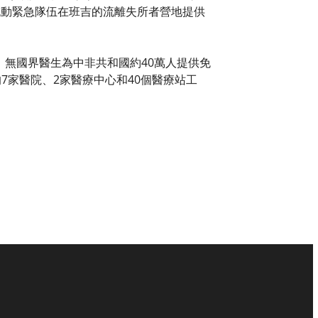
一支流動緊急隊伍在班吉的流離失所者營地提供
前，無國界醫生為中非共和國約40萬人提供免
的7家醫院、2家醫療中心和40個醫療站工