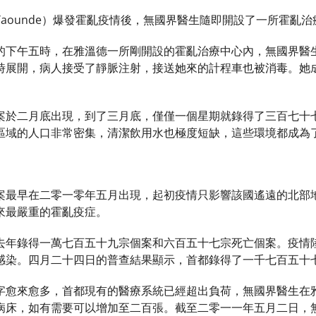
aounde）爆發霍亂疫情後，無國界醫生隨即開設了一所霍亂
的下午五時，在雅溫德一所剛開設的霍亂治療中心內，無國界醫
時展開，病人接受了靜脈注射，接送她來的計程車也被消毒。她
案於二月底出現，到了三月底，僅僅一個星期就錄得了三百七十
區域的人口非常密集，清潔飲用水也極度短缺，這些環境都成為
案最早在二零一零年五月出現，起初疫情只影響該國遙遠的北部
來最嚴重的霍亂疫症。
去年錄得一萬七百五十九宗個案和六百五十七宗死亡個案。疫情
感染。四月二十四日的普查結果顯示，首都錄得了一千七百五十
字愈來愈多，首都現有的醫療系統已經超出負荷，無國界醫生在
病床，如有需要可以增加至二百張。截至二零一一年五月二日，