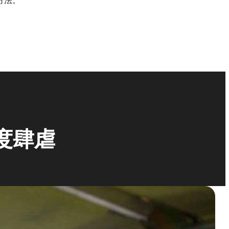
方法。
度肆虐