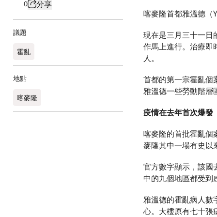
分享
0
喀麥隆首都雅溫德（Y
議題
現在是三月三十一日
作馬上進行。治療即
霍亂
人。
地點
首都的第一宗霍亂個
雅溫德一些勞動階層
喀麥隆​
疫情在去年首次爆發
喀麥隆的首批霍亂個
麥隆其中一場有史以
官方數字顯示，該國
中的九個地區都受到
雅溫德的霍亂病人數
心。大樓原有七十張