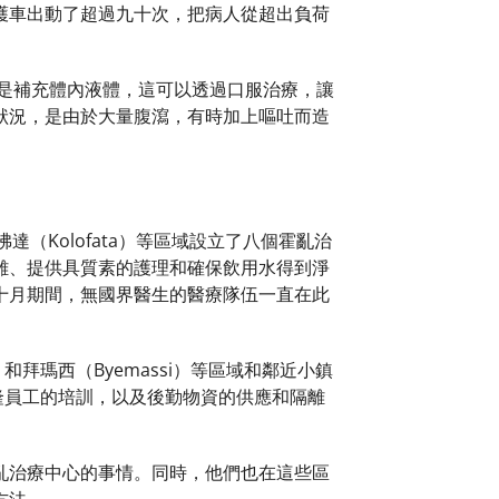
護車出動了超過九十次，把病人從超出負荷
方法是補充體內液體，這可以透過口服治療，讓
狀況，是由於大量腹瀉，有時加上嘔吐而造
達（Kolofata）等區域設立了八個霍亂治
離、提供具質素的護理和確保飲用水得到淨
十月期間，無國界醫生的醫療隊伍一直在此
lo）和拜瑪西（Byemassi）等區域和鄰近小鎮
隆員工的培訓，以及後勤物資的供應和隔離
亂治療中心的事情。同時，他們也在這些區