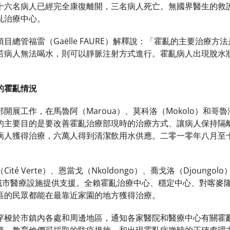
十六名病人已經完全康復離開，三名病人死亡。無國界醫生的救
亂治療中心。
目總管福雷（Gaëlle FAURE）解釋說：「霍亂的主要治療
若病人無法喝水，則可以靜脈注射方式進行。霍亂病人出現脫水
的霍亂情況
展工作，在馬魯阿（Maroua）、莫科洛（Mokolo）和哥魯沸
的主要目的是要改善霍亂治療部現時的治療方式、讓病人保持隔
病人獲得治療，六萬人得到清潔飲用水供應。二零一零年八月至
té Verte）、恩當戈（Nkoldongo）、喬戈洛（Djoungo
）的城市醫療設施提供支援。全賴霍亂治療中心、穩定中心、對喀麥
區的民眾都能在最靠近家園的地方獲得治療。
穿梭於市鎮內各處和周邊地區，通知各家醫院和醫療中心有關霍