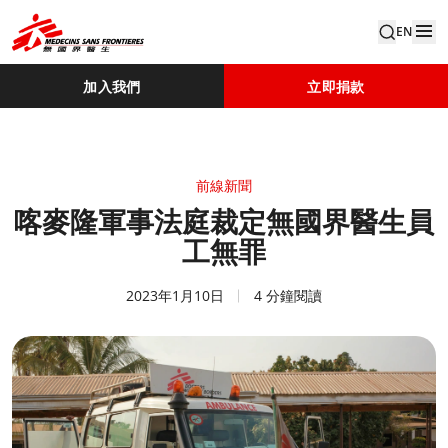
EN
加入我們
立即捐款
前線新聞
喀麥隆軍事法庭裁定無國界醫生員
工無罪
2023年1月10日
4 分鐘閱讀