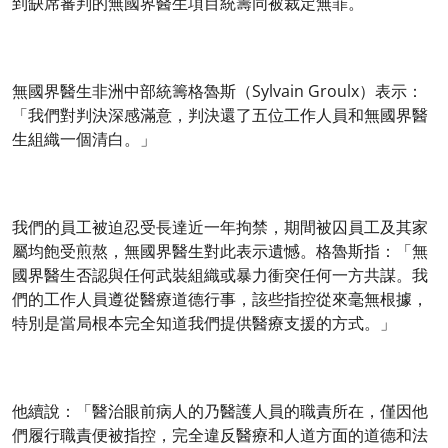
到缺席審判的無國界醫生項目統籌同被裁定無罪。
無國界醫生非洲中部統籌格魯斯（Sylvain Groulx）表示：
「我們對判決深感滿意，判決還了五位工作人員和無國界醫
生組織一個清白。」
我們的員工被迫忍受長達近一年拘禁，期間被囚員工及其家
屬均飽受煎熬，無國界醫生對此表示遺憾。格魯斯指：「無
國界醫生否認與任何武裝組織或暴力衝突任何一方共謀。我
們的工作人員遵從醫療道德行事，該些指控從來毫無根據，
特別是當局根本完全知道我們提供醫療支援的方式。」
他續說：「醫治眼前病人的乃醫護人員的職責所在，僅因他
們履行職責便被指控，完全違反醫療和人道方面的道德和法