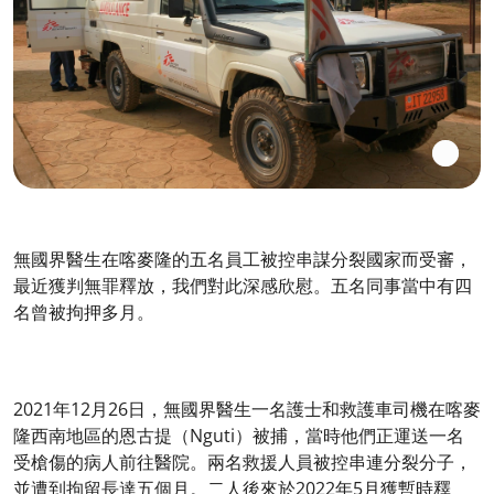
無國界醫生在喀麥隆的五名員工被控串謀分裂國家而受審，
最近獲判無罪釋放，我們對此深感欣慰。五名同事當中有四
名曾被拘押多月。
2021年12月26日，無國界醫生一名護士和救護車司機在喀麥
隆西南地區的恩古提（Nguti）被捕，當時他們正運送一名
受槍傷的病人前往醫院。兩名救援人員被控串連分裂分子，
並遭到拘留長達五個月。二人後來於2022年5月獲暫時釋