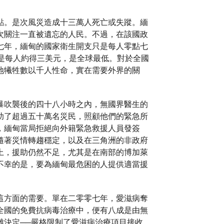
點。是次風災造成十三萬人死亡或失蹤。緬
次關注一直被遺忘的人民。不過，在該國政
七年，緬甸的國家衛生開支只是每人零點七
是每人約得三美元，是全球最低。對於全國
地犧牲數以千人性命，實在需要外界的關
暴吹襲後的四十八小時之內，無國界醫生的
助了超過五十萬名災民，照顧他們的緊急所
，緬甸當局拒絕向外籍緊急救援人員發簽
隨著災情轉趨穩定，以及在三角洲的非政府
上，援助仍然不足，尤其是在南部的博加萊
不幸的是，要為緬甸最危困的人提供適當援
這方面的需要。單在二零零七年，愛滋病奪
全國的免費抗病毒治療中，便有八成是由無
難決定──嚴格限制了愛滋病治療項目接收