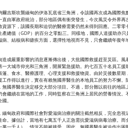
納爾吉斯吹襲緬甸的伊洛瓦底省三角洲，令該國再次成為國際焦
一直由軍政府統治，部分地區偶有衝突發生，今次風災令外界再
放資源下，該國長期和迫切的醫療需要仍然未得到回應。二零零
生產總值（GDP）的百分之零點三。同樣地，國際人道援助亦只
滋病、結核病和瘧疾方面，選擇性地視而不見，只會繼續年復年
甸造成嚴重影響的消息逐漸傳出後，大批國際救援趕至災區。風
第一大城市仰光和三角洲，開展緊急援助。約七百五十名員工援
帳篷、食水、醫療護理、心理支援和救援物資。由於災後數星期
援工作得以進行，實在有賴無國界醫生的本地員工的努力不懈。
，無國界醫生決定移交大部分項目。不過，部分難以前往的地區
仍會繼續在當地的工作，同時監察在三角洲上居民的營養情況。
全國。
，緬甸政府和國際社會對愛滋病治療的關注截然相反，完全忽視
性命。據估計，當地有七萬五千人正急需抗愛滋病病毒治療。而
一萬一千人），情況不能被接受。因此，無國界醫生被迫作出困