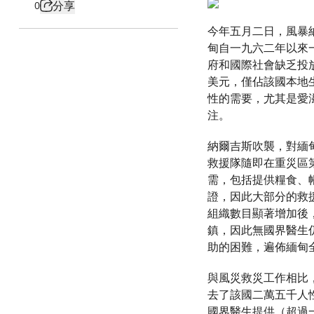
分享
0
今年五月二日，風暴
甸自一九六二年以來
府和國際社會缺乏投
美元，僅佔該國本地
性的需要，尤其是愛
注。
納爾吉斯吹襲，對緬
救援隊隨即在重災區
需，包括提供糧食、
證，因此大部分的救
組織數目顯著增加後
鎮，因此無國界醫生
助的困難，遍佈緬甸
與風災救災工作相比
去了該國二萬五千人
國界醫生提供（超過