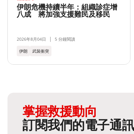
伊朗危機持續半年：組織診症增
八成 將加強支援難民及移民
2026年8月04日
5 分鐘閱讀
伊朗
武裝衝突
掌握救援動向
訂閱我們的電子通