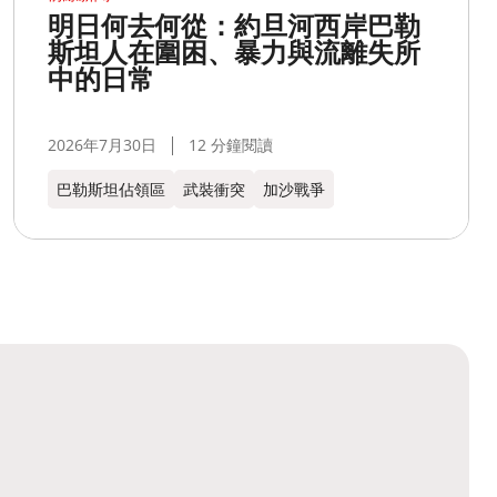
明日何去何從：約旦河西岸巴勒
斯坦人在圍困、暴力與流離失所
中的日常
2026年7月30日
12 分鐘閱讀
巴勒斯坦佔領區
武裝衝突
加沙戰爭