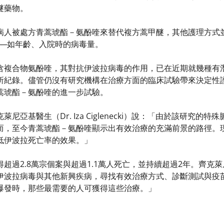
醚藥物。
病人被處方青蒿琥酯－氨酚喹來替代複方蒿甲醚，其他護理方式
──如年齡、入院時的病毒量。
含複合物氨酚喹，其對抗伊波拉病毒的作用，已在近期就幾種有
所紀錄。儘管仍沒有研究機構在治療方面的臨床試驗帶來決定性
蒿琥酯－氨酚喹的進一步試驗。
尼亞基醫生（Dr. Iza Ciglenecki）說：「由於該研究
而，至今青蒿琥酯－氨酚喹顯示出有效治療的充滿前景的路徑。
低伊波拉死亡率的效果。」
超過2.8萬宗個案與超過1.1萬人死亡，並持續超過2年。齊克
伊波拉病毒與其他新興疾病，尋找有效治療方式、診斷測試與疫
爆發時，那些最需要的人可獲得這些治療。」