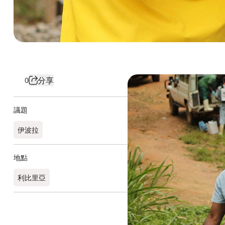
分享
0
議題
伊波拉
地點
利比里亞