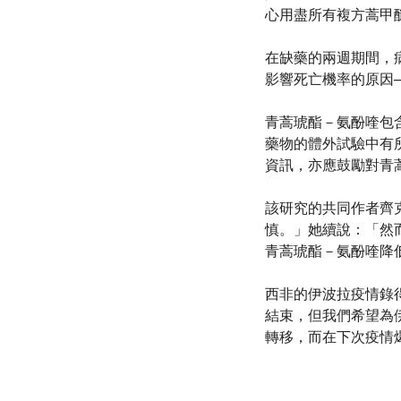
心用盡所有複方蒿甲
在缺藥的兩週期間，
影響死亡機率的原因
青蒿琥酯－氨酚喹包
藥物的體外試驗中有
資訊，亦應鼓勵對青
該研究的共同作者齊克萊
慎。」她續說：「然
青蒿琥酯－氨酚喹降
西非的伊波拉疫情錄得
結束，但我們希望為
轉移，而在下次疫情