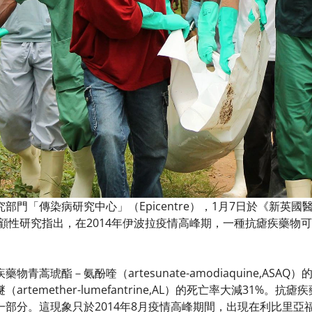
「傳染病研究中心」（Epicentre），1月7日於《新英國醫學期刊》（N
表的回顧性研究指出，在2014年伊波拉疫情高峰期，一種抗瘧疾藥
物青蒿琥酯－氨酚喹（artesunate-amodiaquine,A
artemether-lumefantrine,AL）的死亡率大減31
部分。這現象只於2014年8月疫情高峰期間，出現在利比里亞福