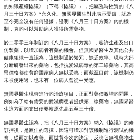
的知識產權協議》（下稱《協議》），把屬臨時性質的《八
月三十日方案》*永久化。無國界醫生對此表示憂慮，認為
至今完全沒有任何證據，證明《八月三十日方案》內的機
制，真的可以幫助病人獲得所需藥物。
於二零零三年制訂的《八月三十日方案》，容許生產及出口
仿製藥，以增加病者有藥的機會。但無國界醫生及其他公共
健康組織一直認為，這機制過於繁冗，缺乏效率。現時大部
分新研發出來的藥物，包括抗愛滋病毒的第二線藥物，其高
昂價格都使貧窮國家病人無以受惠；而截至目前，該機制仍
未被使用過，也未有一位病人曾從中受惠。
無國界醫生現時進行的治療項目，正面對藥價激增的問題，
例如為了給有需要的愛滋病患者提供第二線藥物，無國界醫
生這方面的支出便要較原先高五至三十倍。
無國界醫生認為，把《八月三十日方案》納入《協議》的修
訂押後，是較佳的選擇，因這可增加對該機制進行測試的機
會，從而加以改善。而世貿今次的決定，反映它無視藥物生