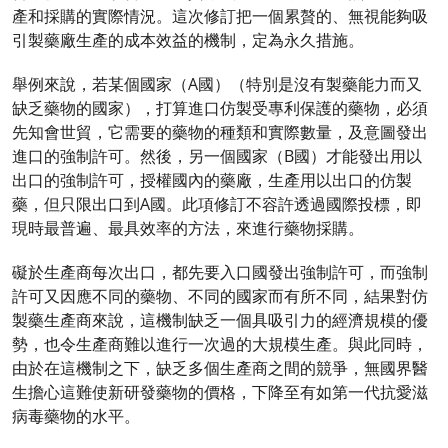
產和採購的實際情況。這次修訂把一個累贅的、無視能夠吸
引製藥廠生產的成本效益的機制，定為永久措施。
舉例來說，若某個國家（A國）（特別是沒有製藥能力而又
缺乏藥物的國家），打算進口仿製受專利保護的藥物，必須
先知會世貿，它需要的藥物的種類和實際數量，及意圖發出
進口的強制許可。然後，另一個國家（B國）才能發出用以
出口的強制許可，授權國內的藥廠，生產用以出口的仿製
藥，但只限出口到A國。此項修訂不容許透過國際投標，即
現時最普遍、最具效率的方法，來進行藥物採購。
礙於生產商每次出口，都先要入口國發出強制許可，而強制
許可又因應不同的藥物、不同的國家而有所不同，結果對仿
製藥生產商來說，這機制缺乏一個具吸引力的經濟規模的優
勢，也令生產商難以進行一次過的大規模生產。與此同時，
由於在這機制之下，缺乏多個生產商之間的競爭，無國界醫
生擔心這難使新研發藥物的價格，下降至有如第一代抗愛滋
病毒藥物的水平。