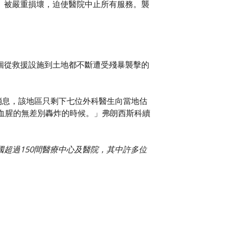
日）被嚴重損壞，迫使醫院中止所有服務。襲
個從救援設施到土地都不斷遭受殘暴襲擊的
醫療消息，該地區只剩下七位外科醫生向當地估
血腥的無差別轟炸的時候。」弗朗西斯科續
超過150間醫療中心及醫院，其中許多位