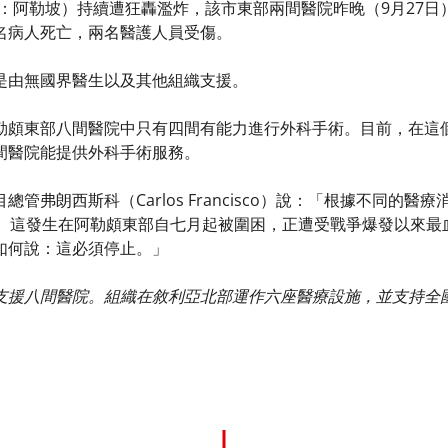
；台：阿勒坡）持續遭狂轟濫炸，該市東部兩間醫院昨晚（9月27
名病人死亡，兩名醫護人員受傷。
是由無國界醫生以及其他組織支援。
勒頗東部八間醫院中只有四間有能力進行外科手術。目前，在這
間醫院能提供外科手術服務。
總管弗朗西斯科（Carlos Francisco）說：「根據不同的
務。這發生在阿勒頗東部自七月起被圍困，正遭受戰爭爆發以來最
如何說：這必須停止。」
支援八間醫院。組織在敘利亞北部運作六座醫療設施，並支持全國