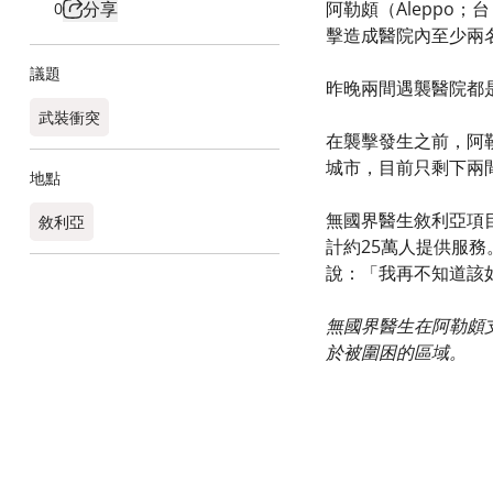
分享
阿勒頗（Aleppo
0
擊造成醫院內至少兩
議題
昨晚兩間遇襲醫院都
武裝衝突
在襲擊發生之前，阿
城市，目前只剩下兩
地點
無國界醫生敘利亞項目
敘利亞
計約25萬人提供服
說：「我再不知道該
無國界醫生在阿勒頗
於被圍困的區域。