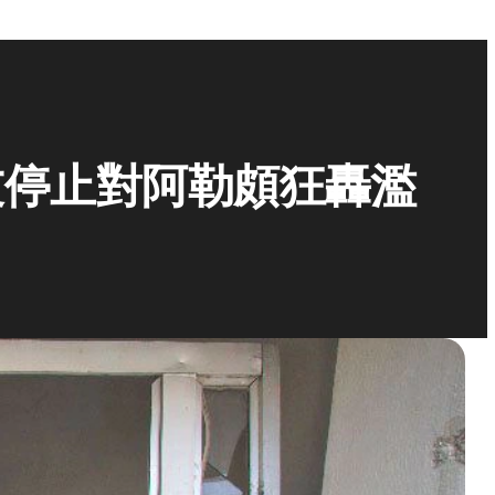
友停止對阿勒頗狂轟濫