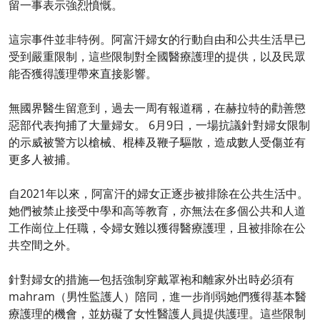
留一事表示強烈憤慨。
這宗事件並非特例。阿富汗婦女的行動自由和公共生活早已
受到嚴重限制，這些限制對全國醫療護理的提供，以及民眾
能否獲得護理帶來直接影響。
無國界醫生留意到，過去一周有報道稱，在赫拉特的勸善懲
惡部代表拘捕了大量婦女。 6月9日，一場抗議針對婦女限制
的示威被警方以槍械、棍棒及鞭子驅散，造成數人受傷並有
更多人被捕。
自2021年以來，阿富汗的婦女正逐步被排除在公共生活中。
她們被禁止接受中學和高等教育，亦無法在多個公共和人道
工作崗位上任職，令婦女難以獲得醫療護理，且被排除在公
共空間之外。
針對婦女的措施—包括強制穿戴罩袍和離家外出時必須有
mahram（男性監護人）陪同，進一步削弱她們獲得基本醫
療護理的機會，並妨礙了女性醫護人員提供護理。這些限制