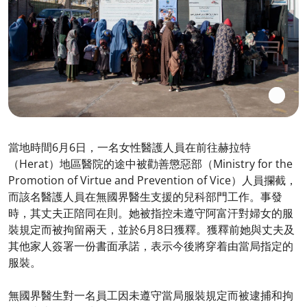
當地時間6月6日，一名女性醫護人員在前往赫拉特
（Herat）地區醫院的途中被勸善懲惡部（Ministry for the
Promotion of Virtue and Prevention of Vice）人員攔截，
而該名醫護人員在無國界醫生支援的兒科部門工作。事發
時，其丈夫正陪同在則。她被指控未遵守阿富汗對婦女的服
裝規定而被拘留兩天，並於6月8日獲釋。獲釋前她與丈夫及
其他家人簽署一份書面承諾，表示今後將穿着由當局指定的
服裝。
無國界醫生對一名員工因未遵守當局服裝規定而被逮捕和拘