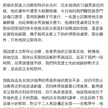
那個在我進入治療室時仍在尖叫、完全崩潰的12歲男孩也同
樣。他在爆炸中遭受大範圍燒傷。今日他到我們醫院接受門
診傷口護理，需局部麻醉才可進行。一名護士試圖替他注射
麻醉藥，但此舉動令男孩極大壓力。他感到受威脅且失控，
那份恐慌強烈得令他無法區分那是針頭構成的危險，還是最
近摧毀他家園、幾乎殺死全家上下的炸彈那份威脅。那次轟
炸，只有他與父親倖存。
我請護士立即停止治療，並着男孩的父親靠近他、輕撫他、
與他交談。我亦以安慰的語氣對男孩說話。這花了我們一段
時間，但男孩慢慢平靜。我們同意護士先給他鎮靜劑才注
射，並由其父全程陪伴。
我能為這名在加沙地帶的男孩所做的實在不多，但仍可防止
治療再次對他造成創傷，否則將導致嚴重心理後果。數周後
其父親再次到診所找我，但只為表達謝意。他說我為他兒子
所做的是上天的恩賜。他的話令我感到謙卑，但這反映了我
這微小的幫助，對父子二人來說彌足珍貴——在戰爭中，他