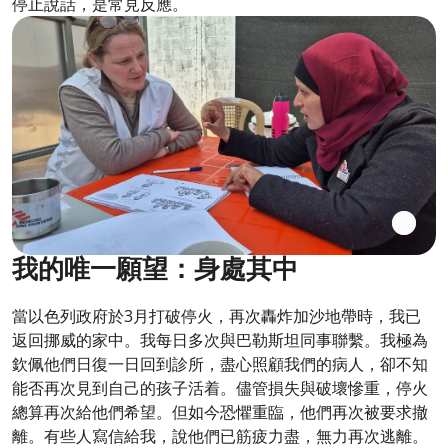
停止說話，是常見反應。
我的唯一願望：身處其中
當以色列政府於3月打破停火，再次轟炸加沙地帶時，我已
返回挪威的家中。我每日多次與巴勒斯坦同事聯繫。我極為
欽佩他們日復一日回到診所，盡心照顧我們的病人，卻不知
能否再次見到自己的孩子活着。儘管損失與破壞慘重，停火
總算再次給他們希望。但如今恐懼重臨，他們再次被要求撤
離。有些人寫信給我，說他們已筋疲力盡，無力再次逃離。