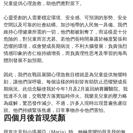
兒童提供心理急救，助他們應對當下。
心靈受創的人需要穩定環境、安全感、可預測的形勢、安全
空間以及可靠的社會結構。加沙地帶的人民無一具備。我們
維持心理健康所需的一切，他們都被剝奪了，而這樣是十分
危險的，對兒童而言尤甚。若他們長時間暴露於極度緊張和
恐懼的環境，或會變成長期病況，不利大腦發展：負責強烈
情感印象的杏仁核持續增長，而負責理性思考及學習的海馬
體則發展不如預期。
因此，我們在戰區展開心理急救目標就是為兒童提供無懼時
刻，讓他們深呼吸。每個這樣的時刻皆有助防止恐懼變成長
期病況。此信念驅使我於今年1月及2月返回納賽爾醫院。我
抵達不久後，交戰雙方落實臨時停火。我樂見兒童的壓力略
為緩解，驚恐發作減少。不過，許多人現時出現普遍焦慮症
狀。他們持續緊張焦慮，日常事物亦令他們害怕。
四個月後首現笑顏
我首次見到小瑪麗亞（Maria）時，她極度懼怕我及我的無