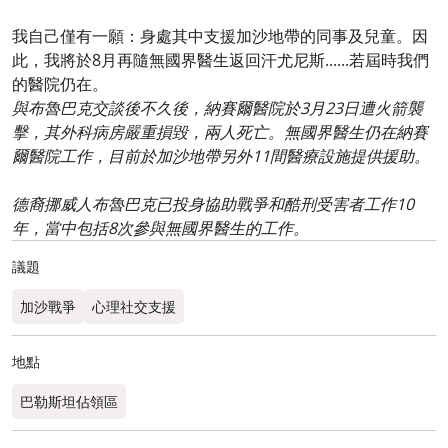
我自己僅有一願：身處其中支援加沙地帶的同事及兒童。因
此，我將於8月再隨無國界醫生返回汗尤尼斯......若屆時我們
的醫院仍在。
與布魯巴克交談後不久後，納賽爾醫院於3月23日遭火箭襲
擊，其外科病房嚴重損毀，兩人死亡。無國界醫生仍在納賽
爾醫院工作，目前於加沙地帶另外11間醫療設施提供援助。
德裔挪威人布魯巴克已投身協助戰爭和酷刑受害者工作10
年，當中包括8次參與無國界醫生的工作。
議題
加沙戰爭
心理社交支援
地點
巴勒斯坦佔領區