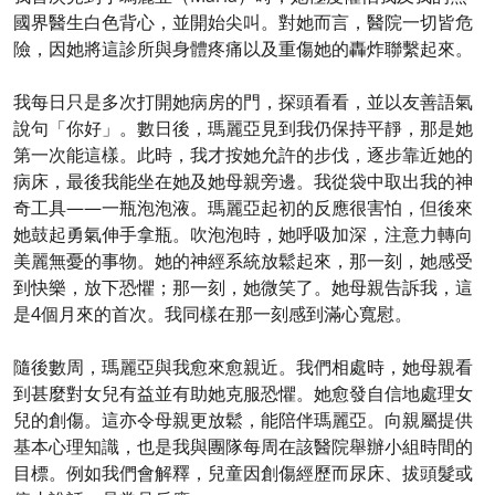
國界醫生白色背心，並開始尖叫。對她而言，醫院一切皆危
險，因她將這診所與身體疼痛以及重傷她的轟炸聯繫起來。
我每日只是多次打開她病房的門，探頭看看，並以友善語氣
說句「你好」。數日後，瑪麗亞見到我仍保持平靜，那是她
第一次能這樣。此時，我才按她允許的步伐，逐步靠近她的
病床，最後我能坐在她及她母親旁邊。我從袋中取出我的神
奇工具——一瓶泡泡液。瑪麗亞起初的反應很害怕，但後來
她鼓起勇氣伸手拿瓶。吹泡泡時，她呼吸加深，注意力轉向
美麗無憂的事物。她的神經系統放鬆起來，那一刻，她感受
到快樂，放下恐懼；那一刻，她微笑了。她母親告訴我，這
是4個月來的首次。我同樣在那一刻感到滿心寬慰。
隨後數周，瑪麗亞與我愈來愈親近。我們相處時，她母親看
到甚麼對女兒有益並有助她克服恐懼。她愈發自信地處理女
兒的創傷。這亦令母親更放鬆，能陪伴瑪麗亞。向親屬提供
基本心理知識，也是我與團隊每周在該醫院舉辦小組時間的
目標。例如我們會解釋，兒童因創傷經歷而尿床、拔頭髮或