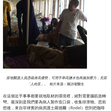
當地醫護人員憑藉身高優勢，可用手舉高鹽水包再施加壓力，充當
「人肉泵」。
相片來源︰陳詩瓏醫生
在這個近乎事事都要就地取材的環境裡，絕對需要腦筋急轉
彎。最深刻是我們要為病人製作造口袋，收集排泄物。思前
想後，來自菲律賓的病房護士羅德爾（Rodel）想到把咖啡