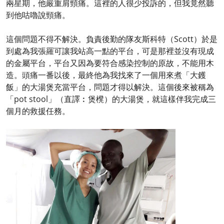
兩星期，他嚴重肩頸痛。這裡的人很少投訴的，但我竟然聽
到他咕嚕說頸痛。
這個問題不得不解決。負責後勤的隊友斯科特（Scott）於是
到處為我張羅可讓我站高一點的平台，可是那裡並沒有現成
的金屬平台，平台又因為要符合感染控制的原故，不能用木
造。頭痛一番以後，最終他為我找來了一個用來煮「大鑊
飯」的大湯煲充當平台，問題才得以解決。這個後來被稱為
「pot stool」（直譯︰煲櫈）的大湯煲，就這樣伴我完成三
個月的救援任務。