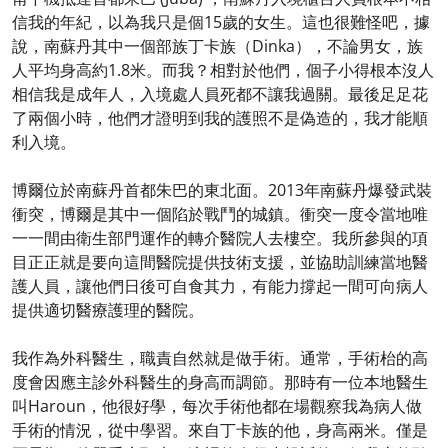
信我的年紀，以為我只是個15歲的女生。這也很難怪吧，據
說，南蘇丹其中一個部族丁卡族（Dinka），不論男女，族
人平均身高約1.8米。而我？相對於他們，個子小得根本沒人
相信我是成年人，入境處人員死都不讓我過關。最後足足花
了兩個小時，他們才證明到我的護照不是偽造的，我才能順
利入境。
博爾位於南蘇丹首都朱巴的東北面。2013年南蘇丹爆發武裝
衝突，博爾是其中一個陷於戰鬥的城鎮。衝突一度令當地唯
一一間由衛生部門運作的轉介醫院人去樓空。我所參與的項
目正正就是要向這間醫院提供技術支援，並協助訓練當地醫
護人員，讓他們日後可自食其力，有能力撐起一間可向病人
提供適切醫療護理的醫院。
我作為外科醫生，職責自然就是做手術。通常，手術枱的高
度會因應主診外科醫生的身高而調節。那時有一位本地醫生
叫Haroun，他很好學，每次手術他都在場觀察我為病人做
手術的情況，從中學習。來自丁卡族的他，身高兩米。僅是