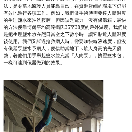
法，是令當地醫護人員能靠自己，在資源緊絀的環境下仍能
有效地進行各項工作。例如，我們做手術時需要達人體温度
的生理鹽水來沖洗腹腔，但因缺乏電力，沒有保溫箱，最快
的方法便靠博爾平均高達攝氏35至38度的戶外温度。我們於
是把生理鹽水放在烈日當空之下數小時，讓它貼近人體温度
後使用。我們又試過搶救病人時，需要加快輸液速度，但沒
有儀器泵鹽水予病人，便借助當地丁卡族人身高的先天優
勢，著他們用手舉起鹽水並充當「人肉泵」，擠壓鹽水包，
一樣可達到儀器做到的效果。