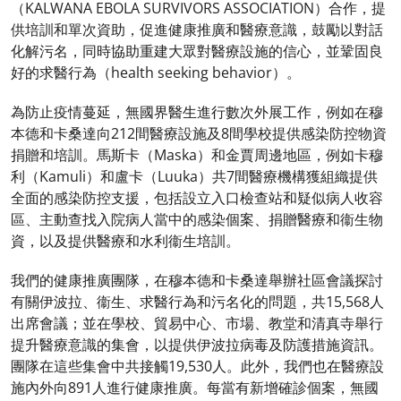
（KALWANA EBOLA SURVIVORS ASSOCIATION）合作，提
供培訓和單次資助，促進健康推廣和醫療意識，鼓勵以對話
化解污名，同時協助重建大眾對醫療設施的信心，並鞏固良
好的求醫行為（health seeking behavior）。
為防止疫情蔓延，無國界醫生進行數次外展工作，例如在穆
本德和卡桑達向212間醫療設施及8間學校提供感染防控物資
捐贈和培訓。馬斯卡（Maska）和金賈周邊地區，例如卡穆
利（Kamuli）和盧卡（Luuka）共7間醫療機構獲組織提供
全面的感染防控支援，包括設立入口檢查站和疑似病人收容
區、主動查找入院病人當中的感染個案、捐贈醫療和衞生物
資，以及提供醫療和水利衞生培訓。
我們的健康推廣團隊，在穆本德和卡桑達舉辦社區會議探討
有關伊波拉、衞生、求醫行為和污名化的問題，共15,568人
出席會議；並在學校、貿易中心、市場、教堂和清真寺舉行
提升醫療意識的集會，以提供伊波拉病毒及防護措施資訊。
團隊在這些集會中共接觸19,530人。此外，我們也在醫療設
施內外向891人進行健康推廣。每當有新增確診個案，無國