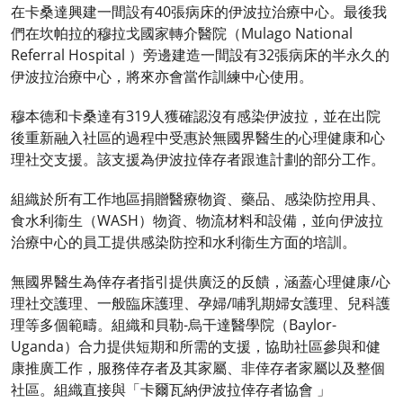
在卡桑達興建一間設有40張病床的伊波拉治療中心。最後我
們在坎帕拉的穆拉戈國家轉介醫院（Mulago National
Referral Hospital ）旁邊建造一間設有32張病床的半永久的
伊波拉治療中心，將來亦會當作訓練中心使用。
穆本德和卡桑達有319人獲確認沒有感染伊波拉，並在出院
後重新融入社區的過程中受惠於無國界醫生的心理健康和心
理社交支援。該支援為伊波拉倖存者跟進計劃的部分工作。
組織於所有工作地區捐贈醫療物資、藥品、感染防控用具、
食水利衞生（WASH）物資、物流材料和設備，並向伊波拉
治療中心的員工提供感染防控和水利衞生方面的培訓。
無國界醫生為倖存者指引提供廣泛的反饋，涵蓋心理健康/心
理社交護理、一般臨床護理、孕婦/哺乳期婦女護理、兒科護
理等多個範疇。組織和貝勒-烏干達醫學院（Baylor-
Uganda）合力提供短期和所需的支援，協助社區參與和健
康推廣工作，服務倖存者及其家屬、非倖存者家屬以及整個
社區。組織直接與「卡爾瓦納伊波拉倖存者協會 」