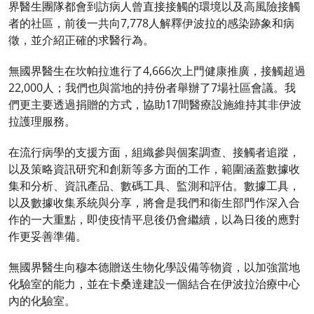
界醫生團隊都會到訪病人曾直接接觸的環境以及高風險接觸
者的社區，前後一共向7,778人解釋伊波拉的感染跡象和病
徵，並介紹正確的求醫行為。
無國界醫生在坎帕拉進行了4,666次上門健康推廣，接觸超過
22,000人；我們也與當地的持份者舉辦了7場社區會議。我
們更主要透過捐贈的方式，協助17間醫療設施維持其非伊波
拉護理服務。
在流行病學的支援方面，組織參與個案調查、接觸者追蹤，
以及策略資訊研究和創新等多方面的工作，範圍涵蓋數據收
集和分析、資訊產品、數碼工具、監測和評估。數據工具，
以及數據收集系統與分享，將會是我們和衞生部門作深入合
作的一大重點，即使疫情平息後仍會繼續，以為日後的應對
作更妥善準備。
無國界醫生向穆本德贈送生物化學設備等物資，以加強當地
化驗室的能力，並在卡桑達建設一個結合在伊波拉治療中心
內的化驗室。