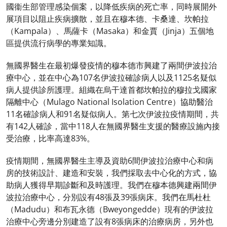
國衞生部管理感染個案，以降低疾病的死亡率，同時展開外
展項目以阻止疾病擴散，並且在穆本德、卡桑達、坎帕拉
（Kampala）、馬薩卡（Masaka）和金賈（Jinja）五個地
區提供流行病學的專業知識。
無國界醫生在最初爆發疫情的穆本德市興建了兩間伊波拉治
療中心，並在中心為107名伊波拉確診病人以及1125名疑似
病人提供診所護理。組織在烏干達首都坎帕拉的穆拉戈國家
隔離中心（Mulago National Isolation Centre）協助醫治
11名確診病人和91名疑似病人。第七次伊波拉疫情期間，共
有142人確診，當中118人在無國界醫生支援的醫療設施內接
受治療，比率高達83%。
疫情期間，無國界醫生主導及資助6間伊波拉治療中心和病
房的技術設計、建造和安裝，我們採取去中心化的方式，協
助病人獲得早期診斷和及時護理。我們在穆本德興建兩間伊
波拉治療中心，分別設有48張及39張病床。我們在馬杜杜
（Madudu）和布瓦永德（Bweyongedde）現有的伊波拉
治療中心旁邊分別建造了設有8張病床的治療病房，另外也