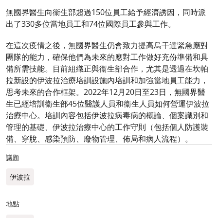
無國界醫生向衞生部超過150位員工給予經濟誘因，同時派
出了330多位當地員工和74位國際員工參與工作。
在這次疫情之後，無國界醫生仍會致力提高烏干達緊急應對
團隊的能力，確保他們為未來的應對工作做好充份準備和具
備所需技能。目前組織正與衞生部合作，尤其是透過在坎帕
拉新設的伊波拉治療培訓設施內培訓和加強當地員工能力，
思考未來的合作框架。2022年12月20日至23日，無國界醫
生已經培訓衞生部45位醫護人員和衞生人員如何營運伊波拉
治療中心。培訓內容包括伊波拉病毒病的概論、個案識別和
管理的基礎、伊波拉治療中心的工作守則（包括個人防護裝
備、穿脫、感染預防、廢物管理、佈局和病人流程）。
議題
伊波拉
地點