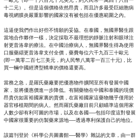
一歐元（即一千八百九十九美元，約人民幣一萬四千八百一
十二元）。但是這個價格依然昂貴，而且許多最受巨細胞病
毒視網膜炎嚴重影響的國家沒有被包括在優惠範圍之內。
這逼使我們作出好些不情願的妥協。在泰國，無國界醫生跟
當地合作夥伴一樣，決定採取不最理想的靜脈注射和眼球注
射更昔洛韋的療法。在中國治療病人，無國界醫生得為使用
口服藥纈更昔洛韋支付全價，藥費每位六千九百三十歐元
(即一萬零二百七三美元，約人民幣八萬零一百三十元)，比
買一輛中國經濟型轎車的價格還要高。
當務之急，是羅氏藥廠要把優惠物件擴闊至所有發展中國
家，並將優惠價進一步降低。有關藥物在中國和泰國的現價
昂貴仿如富裕國家裏的賣價，在富裕國家這藥物幾乎僅用於
器官移植期間的病人。然而羅氏藥廠目前只顧瞄準這個用家
人數少卻有利可圖的市場，以及在各國──包括印度這對發展
中國家很重要的仿製藥來源地──透過專利保護自己的地位。
該篇刊登於《科學公共圖書館──醫學》雜誌的文章，由一群