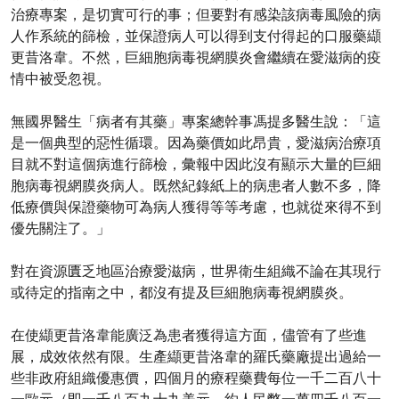
治療專案，是切實可行的事；但要對有感染該病毒風險的病
人作系統的篩檢，並保證病人可以得到支付得起的口服藥纈
更昔洛韋。不然，巨細胞病毒視網膜炎會繼續在愛滋病的疫
情中被受忽視。
無國界醫生「病者有其藥」專案總幹事馮提多醫生說：「這
是一個典型的惡性循環。因為藥價如此昂貴，愛滋病治療項
目就不對這個病進行篩檢，彙報中因此沒有顯示大量的巨細
胞病毒視網膜炎病人。既然紀錄紙上的病患者人數不多，降
低療價與保證藥物可為病人獲得等等考慮，也就從來得不到
優先關注了。」
對在資源匱乏地區治療愛滋病，世界衛生組織不論在其現行
或待定的指南之中，都沒有提及巨細胞病毒視網膜炎。
在使纈更昔洛韋能廣泛為患者獲得這方面，儘管有了些進
展，成效依然有限。生產纈更昔洛韋的羅氏藥廠提出過給一
些非政府組織優惠價，四個月的療程藥費每位一千二百八十