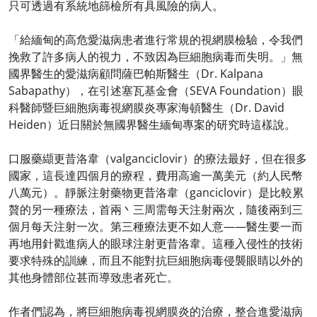
只可透過有系統地篩檢所有具風險的病人。
「給緬甸的高危愛滋病患者進行常規的視網膜檢驗，令我們
挽救了許多病人的視力，不致因為巨細胞病毒而失明。」無
國界醫生的愛滋病顧問薩巴帕斯醫生（Dr. Kalpana
Sabapathy），在引述塞瓦基金會（SEVA Foundation）眼
科醫師暨巨細胞病毒視網膜炎專家海頓醫生（Dr. David
Heiden）近日關於無國界醫生緬甸專案的研究時這樣說。
口服藥纈更昔洛韋（valganciclovir）的療法最好，但在很多
國家，這長達四個月的療程，費用高逾一萬美元（約人民幣
八萬元）。靜脈注射藥物更昔洛韋（ganciclovir）是比較累
贅的另一種療法，首兩丶三周需每天注射兩次，隨後兩到三
個月每天注射一次。第三種療法更不如人意——醫生要一而
再地用針戳進病人的眼球注射更昔洛韋。這種入侵性的技術
要求特殊的訓練，而且不能對抗巨細胞病毒侵襲眼睛以外的
其他身體部位甚而導致患者死亡。
作者們認為，將巨細胞病毒視網膜炎的治療，整合進愛滋病