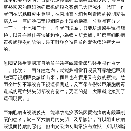
致不必要的失明。自從抗逆轉錄病毒治療出現以來，發生於
富裕國家的巨細胞病毒視網膜炎案例已大幅減少；然而，作
者們在試點研究中發現，在柬埔寨丶緬甸與泰國的後期愛滋
病人中，巨細胞病毒視網膜炎出現的機率，分別是百分之二
十三丶二十七和三十二。作者們認為，只要培訓醫生進行篩
檢，以及令最佳療法能夠逐步為病人所負擔，那麽巨細胞病
毒視網膜炎的診治，是不難整合進目前的愛滋病治療之中
的。
無國界醫生泰國項目的前任醫療統籌韋爾迅醫生是作者之
一。他說：「兩分鐘之內，就能夠相當容易及可靠地把巨細
胞病毒視網膜炎診斷出來，而且也有實用又有效的療法。然
而全世界不單沒有正視這個問題，反而像在假裝巨細胞病毒
造成的死亡與失明都沒有發生；更甚的是，大家就此接受了
這個現實。」
巨細胞病毒視網膜炎，能導致免疫系統因愛滋病病毒嚴重削
弱的患者，於三至六個月內失明。及早診治，可以阻止疾病
緩慢而持續的惡化。但由於發病初期常沒有症狀，所以診斷