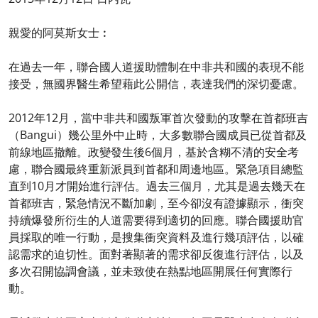
親愛的阿莫斯女士︰
在過去一年，聯合國人道援助體制在中非共和國的表現不能
接受，無國界醫生希望藉此公開信，表達我們的深切憂慮。
2012年12月，當中非共和國叛軍首次發動的攻擊在首都班吉
（Bangui）幾公里外中止時，大多數聯合國成員已從首都及
前線地區撤離。政變發生後6個月，基於含糊不清的安全考
慮，聯合國最終重新派員到首都和周邊地區。緊急項目總監
直到10月才開始進行評估。過去三個月，尤其是過去幾天在
首都班吉，緊急情況不斷加劇，至今卻沒有證據顯示，衝突
持續爆發所衍生的人道需要得到適切的回應。聯合國援助官
員採取的唯一行動，是搜集衝突資料及進行幾項評估，以確
認需求的迫切性。面對著顯著的需求卻反復進行評估，以及
多次召開協調會議，並未致使在熱點地區開展任何實際行
動。