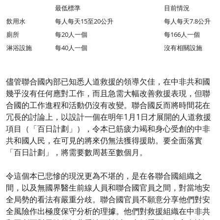
最低標準
目前情況
飲用水
每人每天15至20公升
每人每天7.8公升
廁所
每20人一個
每166人一個
淋浴設施
每40人一個
沒有相關設施
儘管聯合國內部已知悉人道救援的領導欠佳，在中非共和國
幾乎沒有任何應對工作，而且急需大幅改善救援表現，但聯
合國的工作進程和活動仍沒有改變。聯合國反而將時間花在
冗長的討論上，以設計一個在明年1月1日才展開的人道救援
項目（「百日計劃」），令本已筋疲力竭和身心受創的中非
共和國人民，在可見的將來仍無法獲得援助。要全面落實
「百日計劃」，將需要數周甚至數個月。
令這個本已悲慘的現況更為不堪的，是在各聯合國組織之
間，以及無國界醫生前線人員和聯合國官員之間，對當地安
全局勢的看法有嚴重分歧。聯合國官員不願意分享他們對安
全風險作出極度保守分析的理據。他們對救援組織在中非共