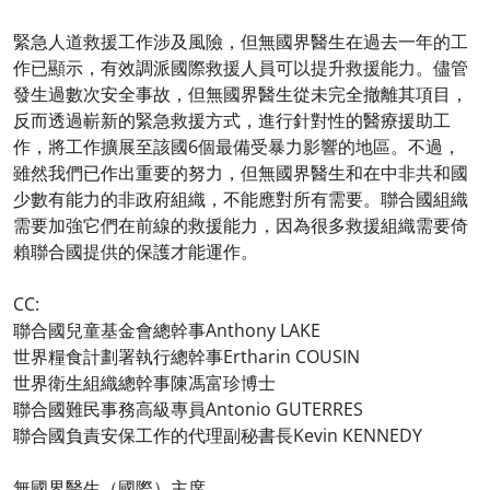
緊急人道救援工作涉及風險，但無國界醫生在過去一年的工
作已顯示，有效調派國際救援人員可以提升救援能力。儘管
發生過數次安全事故，但無國界醫生從未完全撤離其項目，
反而透過嶄新的緊急救援方式，進行針對性的醫療援助工
作，將工作擴展至該國6個最備受暴力影響的地區。不過，
雖然我們已作出重要的努力，但無國界醫生和在中非共和國
少數有能力的非政府組織，不能應對所有需要。聯合國組織
需要加強它們在前線的救援能力，因為很多救援組織需要倚
賴聯合國提供的保護才能運作。
CC:
聯合國兒童基金會總幹事Anthony LAKE
世界糧食計劃署執行總幹事Ertharin COUSIN
世界衛生組織總幹事陳馮富珍博士
聯合國難民事務高級專員Antonio GUTERRES
聯合國負責安保工作的代理副秘書長Kevin KENNEDY
無國界醫生（國際）主席