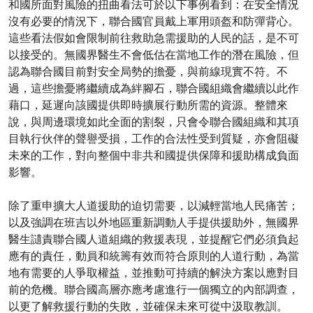
和國所面對風險的扭曲看法可於以下事例看到：在安全情況
沒有必要的情況下，聯合國官員戴上軍用頭盔和防彈背心。
這些看法假如會限制前往救助急需援助的人民的話，是不可
以接受的。無國界醫生不會低估在當地工作的潛在風險，但
認為聯合國目前對安全局勢的擔憂，與前線現實不符。不
過，這些擔憂將繼續成為絆腳石，聯合國組織會繼續以此作
藉口，延遲向該國提供即時擴展行動所需的資源。整體來
說，與周邊環境如此全面的割裂，只會令聯合國組織和其項
目執行伙伴的聲譽受損，工作的合法性受到質疑，亦會阻礙
未來的工作，對向整個中非共和國提供保障和援助構成負面
影響。
除了重申擴大人道援助的迫切需要，以減輕當地人民痛苦；
以及強調在班吉以外地區重新調動人手提供援助外，無國界
醫生讉責聯合國人道組織的救援表現，並提醒它們必須負起
應有的責任，動員和統籌有效而符合原則的人道行動，為當
地有需要的人爭取權益，並推動可持續的解決方案以應對目
前的危機。聯合國高層亦應考慮進行一個獨立的內部調查，
以更了解救援行動的失敗，並確保未來可從中汲取教訓。