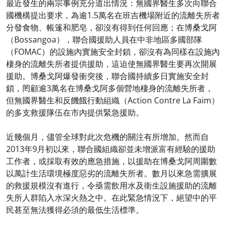
最近發生的兩宗事例充分道出情況：無國界醫生多次向聯合
國機構提出要求，為逾1.5萬名在班吉機場附近的流離失所者
分發食物、帳篷和肥皂，卻沒有得到任何回應；在博桑戈阿
（Bossangoa），聯合國援助人員在中非地區多國部隊
（FOMAC）的設施內實施安全封鎖，卻沒有為同樣在設施內
棲身的流離失所者提供援助，這迫使無國界醫生要再次開展
援助。博桑戈阿爆發衝突後，聯合國持續多日實施安全封
鎖，罔顧逾3萬名在博桑戈阿多個營地棲身的流離失所者，
但無國界醫生和反饑餓行動組織（Action Contre La Faim）
的多支救援隊伍在市內提供緊急援助。
近幾個月，儘管全球對此次危機的關注有所增加。然而自
2013年9月初以來，聯合國組織卻並未增派富有經驗的援助
工作者，或採取有效的應急措施，以援助在博桑戈阿周圍數
以萬計生活環境極度惡劣的流離失所者。數月以來急需擴展
的救援規模沒有進行，令亟需飲用水及衛生設施援助的流離
失所人群陷入水深火熱之中。在此緊急情況下，絕望中的平
民甚至無法獲得必須的最低生活標準。