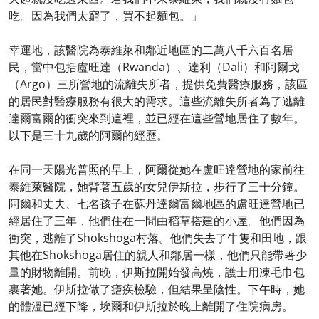
吃。因為我們太窮了，買不起麵包。」
幸運地，該醫院為泰維萊和鄰近地區的二萬八千六百名居
民，當中包括盧旺達（Rwanda）、達利（Dali）和阿爾戈
（Argo）三所營地的流離失所者，提供免費醫療服務，該區
的居民對醫療服務有很大的需求。這些流離失所者為了逃離
達爾富爾的衝突來到這裡，並已經在這些營地居住了數年。
以下是三十九歲的阿爾的經歷。
在同一天陽光普照的早上，阿爾從她在盧旺達營地的家前往
泰維萊醫院，她背著五歲的女兒伊斯拉，步行了三十分鐘。
阿爾和丈夫、七名孩子在蘇丹達爾富爾地區的盧旺達營地已
經居住了三年，他們住在一間由稻草搭建的小屋。他們因為
衝突，逃離了Shokshoga村落。他們失去了牛隻和田地，跟
其他在Shokshoga居住的親人和鄰居一樣，他們只能帶著少
量的財物離開。前晚，伊斯拉開始發高燒，護士用凍毛巾包
裹著她。伊斯拉做了瘧疾檢驗，但結果呈陰性。下午時，她
的體溫已經下降，埃爾和伊斯拉於晚上離開了住院病房。