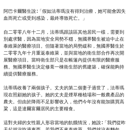
阿巴卡爾醫生說∶「假如法蒂瑪沒有得到治療，她可能會因失
血而死亡或受到感染，最終導致死亡。」
自二零零八年十二月，法蒂瑪跟該區其他居民一樣，需要到
別處求醫，因為當地安全局勢不穩，無國界醫生被迫中止在
泰維萊的醫療項目。但隨著當地的局勢緩和，無國界醫生於
二零零九年十月重返泰維萊，並與當地的衛生部合作再次開
展醫療項目。當時衛生部只是在帳篷內提供有限的醫療服
務。無國界醫生決定修葺一棟衛生部的舊建築，確保能夠持
續提供醫療服務。
法蒂瑪收養了兩個孩子。丈夫的第二個妻子過世了，法蒂瑪
現在照顧她的孩子。她的丈夫是煙草種植場和一般農產品的
農夫。但由於降雨不足影響收入，他們今年沒有能加購買高
粱，這是達爾富爾居民的主要糧食。
這對夫婦的女性親人形容當地的飢餓情況，她說∶「我們從昨
天起就沒吃過東西。若我們不來泰維萊，我們就沒有麵包