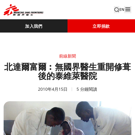
EN
加入我們
立即捐款
前線新聞
北達爾富爾︰無國界醫生重開修葺
後的泰維萊醫院
2010年4月15日
5 分鐘閱讀