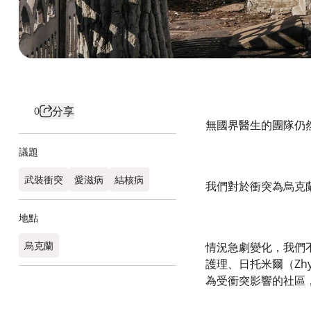
分享
0
無國界醫生的團隊仍
議題
武裝衝突
愛滋病
結核病
我們對於衝突為烏克
地點
烏克蘭
情況急劇變化，我們不
護理、日托米爾（Zh
為受衝突影響的社區