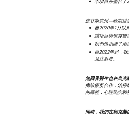
本項目亦整合了2
盧甘斯克州—晚期愛
自2020年1月
該項目與現存醫
我們也捐贈了治
自2022年起
品注射者。
無國界醫生也在烏克
病診療所合作，治療
的療程，心理諮詢和
同時，我們在烏克蘭