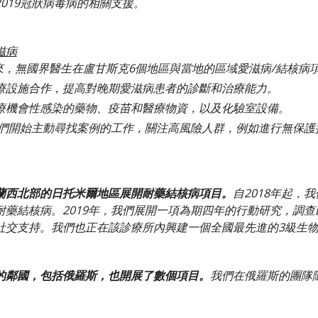
019冠狀病毒病的相關支援。
滋病
以來，無國界醫生在盧甘斯克6個地區與當地的區域愛滋病/結核病
療設施合作，提高對晚期愛滋病患者的診斷和治療能力。
療機會性感染的藥物、疫苗和醫療物資，以及化驗室設備。
，我們開始主動尋找案例的工作，關注高風險人群，例如進行無保
蘭西北部的日托米爾地區展開耐藥結核病項目。
自2018年起，
耐藥結核病。2019年，我們展開一項為期四年的行動研究，調
社交支持。我們也正在該診療所內興建一個全國最先進的3級生
的鄰國，包括俄羅斯，也開展了數個項目。
我們在俄羅斯的團隊