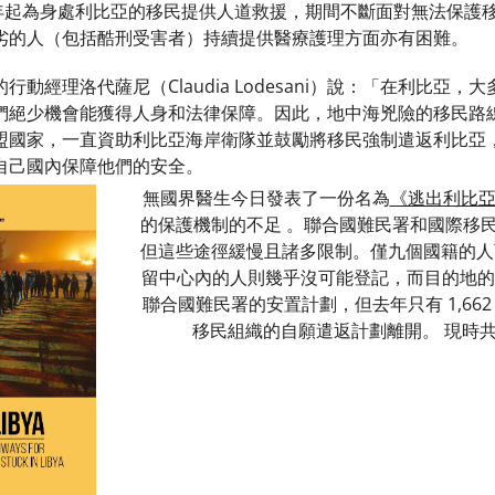
6 年起為身處利比亞的移民提供人道救援，期間不斷面對無法保
劣的人（包括酷刑受害者）持續提供醫療護理方面亦有困難。
行動經理洛代薩尼（Claudia Lodesani）說：「在利比
們絕少機會能獲得人身和法律保障。因此，地中海兇險的移民路
盟國家，一直資助利比亞海岸衛隊並鼓勵將移民強制遣返利比亞
自己國內保障他們的安全。
無國界醫生今日發表了一份名為
《逃出利比
的保護機制的不足 。聯合國難民署和國際移
但這些途徑緩慢且諸多限制。僅九個國籍的人可以
留中心內的人則幾乎沒可能登記，而目的地的移
聯合國難民署的安置計劃，但去年只有 1,662 
移民組織的自願遣返計劃離開。 現時共有約