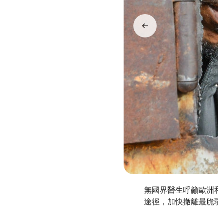
無國界醫生呼籲歐洲
途徑，加快撤離最脆