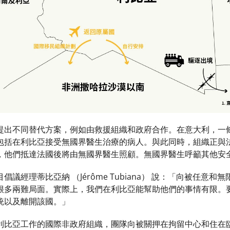
提出不同替代方案，例如由救援組織和政府合作。在意大利，一
包括在利比亞接受無國界醫生治療的病人。與此同時，組織正與
，他們抵達法國後將由無國界醫生照顧。無國界醫生呼籲其他安
倡議經理蒂比亞納 （Jérôme Tubiana） 說：「向被任
很多兩難局面。實際上，我們在利比亞能幫助他們的事情有限。
統以及離開該國。」
利比亞工作的國際非政府組織，團隊向被關押在拘留中心和住在