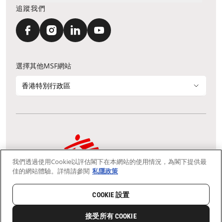
追蹤我們
選擇其他MSF網站
香港特別行政區
我們透過使用Cookie以評估閣下在本網站的使用情況，為閣下提供最
通訊資料更新
鳴謝
私隱聲明
常見問題
佳的網站體驗。詳情請參閱
私隱政策
我們採用安全通訊端層 (Secure Socket Layer, SSL) 協定，有助保障敏感
資料在你的瀏覽器和我們伺服器之間的網上傳輸維持保密性。
慈善團體免稅檔案號碼：91/4075
COOKIE 設置
Copyright © Médecins Sans Frontières Hong Kong. All rights
reserved.
接受所有 COOKIE