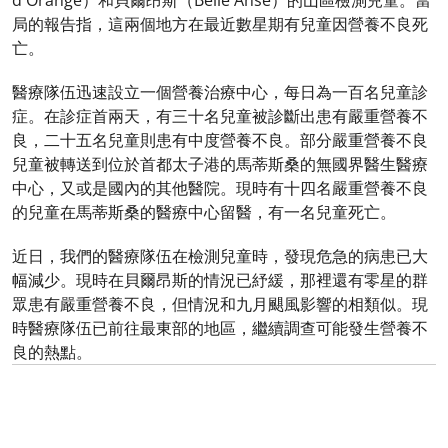
d'Orange）和貝爾昂斯（Belle Anse）的山區檢測兒童。當
局的報告指，這兩個地方在最近數星期有兒童因營養不良死
亡。
醫療隊伍迅速設立一個營養治療中心，每日為一百名兒童診
症。在診症首兩天，有三十名兒童被診斷出患有嚴重營養不
良，二十五名兒童則患有中度營養不良。部分嚴重營養不良
兒童被轉送到位於首都太子港的馬蒂斯桑的無國界醫生醫療
中心，又或是國內的其他醫院。現時有十四名嚴重營養不良
的兒童在馬蒂斯桑的醫療中心留醫，有一名兒童死亡。
近日，我們的醫療隊伍在檢測兒童時，發現危急的病患已大
幅減少。現時在貝爾昂斯的情況已紓緩，那裡還有零星的群
眾患有嚴重營養不良，但情況和九月颶風影響的相類似。現
時醫療隊伍已前往最東部的地區，繼續調查可能發生營養不
良的熱點。