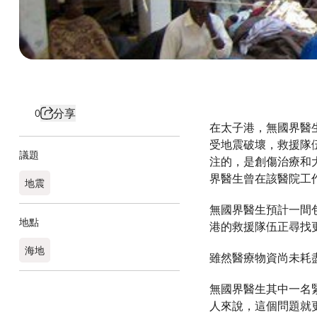
分享
0
在太子港，無國界醫
受地震破壞，救援隊
議題
注的，是創傷治療和
界醫生曾在該醫院工
地震
無國界醫生預計一間
地點
港的救援隊伍正尋找
海地
雖然醫療物資尚未耗
無國界醫生其中一名緊
人來說，這個問題就