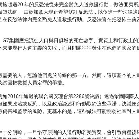
實施超過20 年的反恐法從未完全豁免人道救援行動，做法匪夷
誤墮法網。 由於加拿大現正希望修訂反恐法，以促進一些法律適
且在反恐法律內完全豁免人道救援行動。反恐法旨在把恐怖主義
。G7集團應把流徙人口與日俱增的死亡數字、實質上和行政上的
下未能履行人道主義的失敗，而且問題往往發生在他們的國家的
有需要的人，無論他們處於前線的那一方。然而，這項基本的人
及試圖把救援人員定罪的舉措。
如2016年通過的聯合國安理會第2286號決議）透過鞏固國
但如果政治或反恐，以及政治論述和行動取締這些承諾，決議便
身傷害和監禁的風險。更基本的是，這些做法可能削弱社區對人
生十分明瞭，一旦恪守原則的人道行動若受質疑，會引致何種後