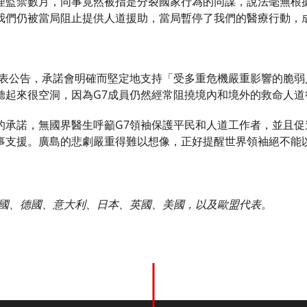
理監禁數月，同事竟然被指是分裂國家行為的同謀，說法毫無根
我們仍被當局阻止提供人道援助，當局暫停了我們的醫療行動，
發表公告，承諾會明確而堅定地支持「受多重危機嚴重影響的脆
聽起來很空洞，因為G7成員仍然經常阻撓境內和境外的救命人道
的承諾，無國界醫生呼籲G7領袖保護平民和人道工作者，並且
事支援。廣島的悲劇嚴重得難以想像，正好提醒世界領袖絕不能
法國、德國、意大利、日本、英國、美國，以及歐盟代表。