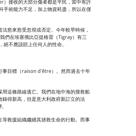
her）接收的大部分傷者都是平民，當中有許
科手術能力不足，加上物資耗盡，所以在僅
道法愈來愈受忽視或否定。今年較早時候，
們在埃塞俄比亞提格雷（Tigray）有三
，絕不應該賠上任何人的性命。
raison d'être）。然而過去十年
採用這條路線逃亡。我們在地中海的搜救船
數錄得新高，但是意大利政府新訂立的法
押。
生等救援組織繼續其拯救生命的行動。而事