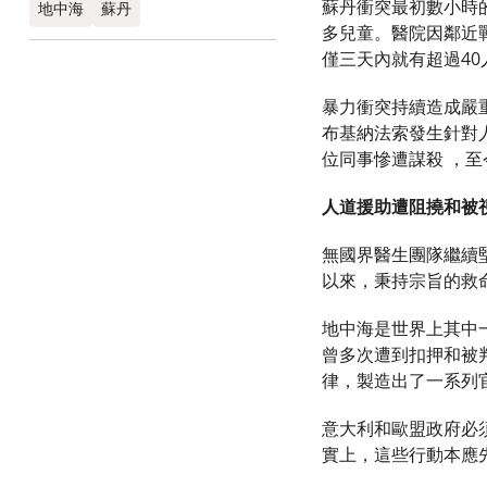
蘇丹衝突最初數小時的
地中海
蘇丹​
多兒童。醫院因鄰近
僅三天內就有超過40
暴力衝突持續造成嚴
布基納法索發生針對人
位同事慘遭謀殺 ，
人道援助遭阻撓和被
無國界醫生團隊繼續堅
以來，秉持宗旨的救
地中海是世界上其中
曾多次遭到扣押和被
律，製造出了一系列官
意大利和歐盟政府必
實上，這些行動本應