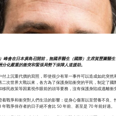
峰會在日本廣島召開前，無國界醫生（國際）主席賀歷圖醫生（Dr Chr
洲分化嚴重的衝突和緊張局勢下保障人道援助。
中付上沉重代價的寫照，即使很少有單一事件可以造成如此突然
第二次世界大戰以來，各方為了保護身陷衝突的平民，制定了國
和移民政策等因素視作眼前的頭等要務，沒有保護身陷或逃離衝
證着戰爭和衝突對人們生活的影響：從身心傷害以至營養不良、
23 年戰爭倖存者的日子絕不會比 50 年前、甚至是 70 年前好過。