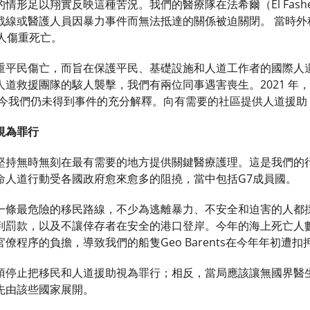
情形足以翔實反映這種苦況。我們的醫療隊在法希爾（El Fas
戰線或醫護人員因暴力事件而無法抵達的關係被迫關閉。 當時外
人傷重死亡。
重平民傷亡，而旨在保護平民、基礎設施和人道工作者的國際人
道救援團隊的駭人襲擊，我們有兩位同事遇害喪生。2021 年，我
至今我們仍未得到事件的充分解釋。向有需要的社區提供人道援助
視為罪行
持無時無刻在最有需要的地方提供關鍵醫療護理。這是我們的行事目標（
命人道行動受各國政府愈來愈多的阻撓，當中包括G7成員國。
一條最危險的移民路線，不少為逃離暴力、不安全和迫害的人都
判罰款，以及不讓倖存者在安全的港口登岸。今年的海上死亡人
僚程序的負擔，導致我們的船隻Geo Barents在今年年初遭扣
須停止把移民和人道援助視為罪行；相反，當局應該讓無國界醫
先由該些國家展開。