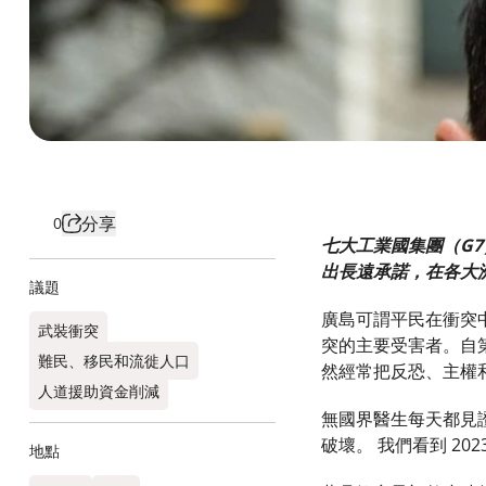
分享
0
七大工業國集團（G7）
出長遠承諾，在各大
議題
廣島可謂平民在衝突
武裝衝突
突的主要受害者。自
難民、移民和流徙人口
然經常把反恐、主權
人道援助資金削減
無國界醫生每天都見
破壞。 我們看到 20
地點