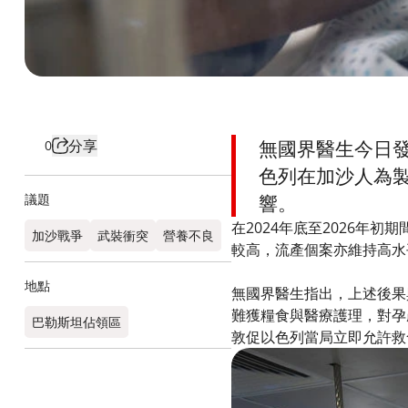
分享
無國界醫生今日發
0
色列在加沙人為製
議題
響。
在2024年底至2026年
加沙戰爭
武裝衝突
營養不良
較高，流產個案亦維持高水
地點
無國界醫生指出，上述後果
難獲糧食與醫療護理，對孕
巴勒斯坦佔領區
敦促以色列當局立即允許救