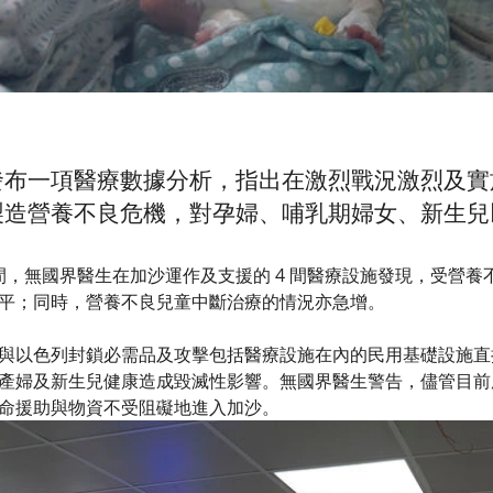
布一項醫療數據分析，指出在激烈戰況激烈及實施
造營養不良危機，對孕婦、哺乳期婦女、新生兒以
初期間，無國界醫生在加沙運作及支援的 4 間醫療設施發現，受
平；同時，營養不良兒童中斷治療的情況亦急增。
與以色列封鎖必需品及攻擊包括醫療設施在內的民用基礎設施直
產婦及新生兒健康造成毀滅性影響。無國界醫生警告，儘管目前
命援助與物資不受阻礙地進入加沙。