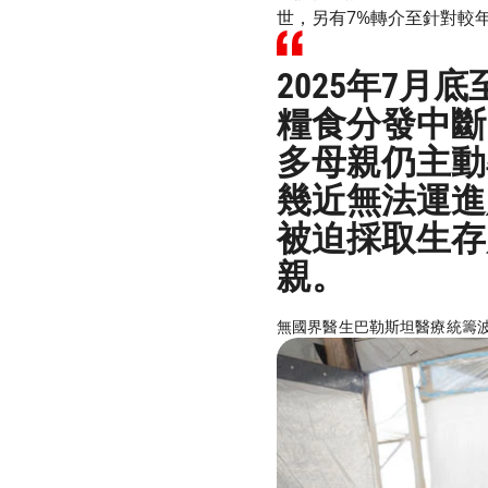
世，另有7%轉介至針對較
2025年7
糧食分發中斷
多母親仍主動
幾近無法運進
被迫採取生存
親。
無國界醫生巴勒斯坦醫療統籌波馬雷