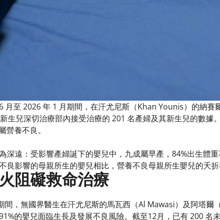
 月至 2026 年 1 月期間，在汗尤尼斯（Khan Younis）的納賽爾
pital）的新生兒深切治療部內接受治療的 201 名產婦及其新生
仍屬營養不良。
為深遠：受影響產婦誕下的嬰兒中，九成屬早產，84%出生體
不良影響的母親所生的嬰兒相比，營養不良母親所生嬰兒的夭折
火阻礙救命治療
2月期間，無國界醫生在汗尤尼斯的馬瓦西（Al Mawasi）及阿塔爾（
1%的嬰兒面臨生長及發展不良風險。截至12月，已有 200 名