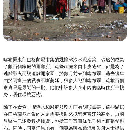
喀布爾東部巴格蘭尼市集的幾幢冰冷水泥建築，偶然的成為
了數百個家庭的避難所。這些家庭來自卡皮薩省，都是為了
逃離戰火而被迫離開家園，於數月前來到喀布爾。過去幾年
由於阿富汗的戰事不斷蔓延，很多人逃到喀布爾，這數百個
家庭只是最近的一批。他們中許多人在市內的臨時住所中棲
身，居住環境惡劣。
除了在食物、潔淨水和醫療服務方面有明顯需要，這些聚居
在巴格蘭尼市集的人還需要援助來抵禦阿富汗的寒冬。無國
界醫生已派發救援物資，包括三千五百條毯子和七百張塑料
布。同時，阿富汗當地有一個專為喀布爾流離失所人士提供