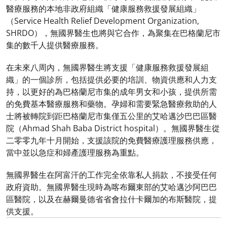
醫療服務的本地非政府組織「健康服務救援發展組織」
（Service Health Relief Development Organization,
SHRDO），無國界醫生也將與它合作，為聚集在巴格蘭尼市
集的數千人提供醫療服務。
在未來八周內，無國界醫生將支援「健康服務救援發展組
織」的一個診所，包括提供必要的培訓、物資供應和人力支
持，以更好的為巴格蘭尼市集的成年男女和小孩，提供所需
的免費基本醫療服務和藥物。孕婦和需要緊急醫療救助的人
士將被轉院到距巴格蘭尼市集僅五公里的艾哈邁沙巴巴區醫
院（Ahmad Shah Baba District hospital）。無國界醫生從
二零零九年十月開始，支援該院的免費醫療護理服務供應，
當中並以急症和婦產護理服務為重點。
無國界醫生在阿富汗的工作完全依靠私人捐款，不接受任何
政府資助。無國界醫生現時為喀布爾東部的艾哈邁沙阿巴巴
區醫院，以及在赫爾曼德省省會拉什卡爾加的布斯醫院，提
供支援。