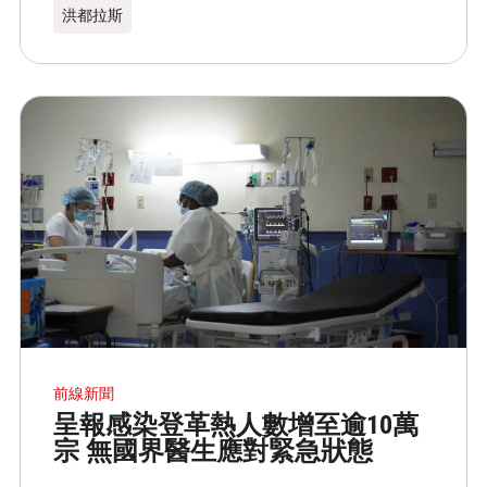
洪都拉斯​
前線新聞
呈報感染登革熱人數增至逾10萬
宗 無國界醫生應對緊急狀態