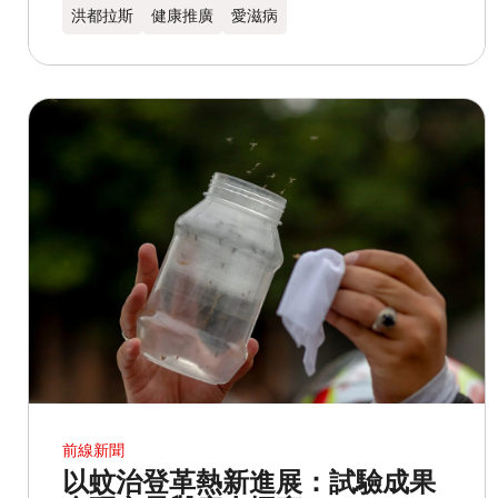
洪都拉斯​
健康推廣
愛滋病
前線新聞
以蚊治登革熱新進展：試驗成果