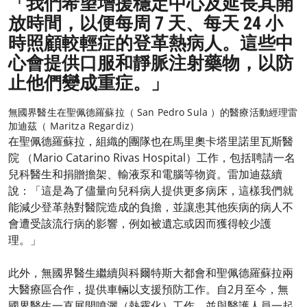
「我們希望增援穩定中心及延長其開
放時間，以便每周 7 天、每天 24 小
時照顧較輕症的登革熱病人。這些中
心會提供口服和靜脈注射藥物，以防
止他們變成重症。」
無國界醫生在聖佩德羅蘇拉（ San Pedro Sula ）的醫療活動經理雷
加迪茲（ Maritza Regardiz）
在聖佩德羅蘇拉，組織的團隊也在馬里奧卡塔里諾里瓦斯醫
院 （Mario Catarino Rivas Hospital）工作，包括聘請一名
兒科醫生和捐贈擔架、輸液泵和電腦等物資。雷加迪茲續
說：「這是為了儘量向兒科病人提供更多病床，這樣我們就
能減少登革熱對醫院造成的負擔，並讓患其他疾病的病人不
會遭受該流行病的影響，例如被遺忘或因而獲得較少護
理。」
此外，無國界醫生繼續與科爾特斯大都會和聖佩德羅蘇拉兩
大醫療區合作，提供車輛以支援預防工作。自2月至今，無
國界醫生一直展開噴灑（熱霧化）工作，並與醫護人員一起