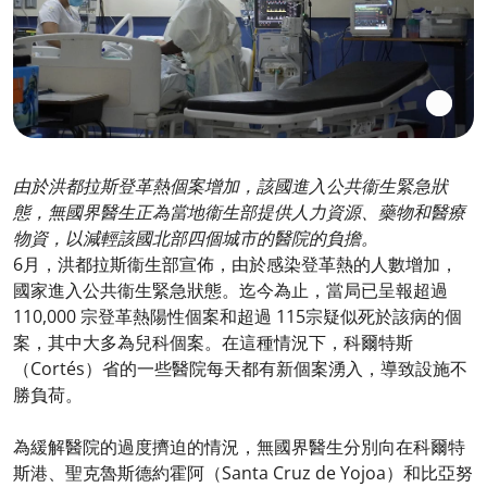
由於洪都拉斯登革熱
個案
增加
，該國進入公共衞
生緊急狀
態，無國界醫生正為
當地
衞生部提供人力資源、藥
物
和醫療
物資
，以減輕該國北部四個城市的醫院
的
負擔。
6月，洪都拉斯衞生部宣佈，由於感染登革熱的人數增加，
國家進入公共衞生緊急狀態。迄今為止，當局已呈報超過
110,000 宗登革熱陽性個案和超過 115宗疑似死於該病的個
案，其中大多為兒科個案。在這種情況下，科爾特斯
（Cortés）省的一些醫院每天都有新個案湧入，導致設施不
勝負荷。
為緩解醫院的過度擠迫的情況，無國界醫生分別向在科爾特
斯港、聖克魯斯德約霍阿（Santa Cruz de Yojoa）和比亞努