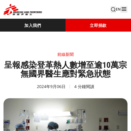
EN
加入我們
立即捐款
前線新聞
呈報感染登革熱人數增至逾10萬宗
無國界醫生應對緊急狀態
2024年9月06日
4 分鐘閱讀