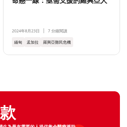
命懸一線：亟需支援的羅興亞人
2024年8月23日
7 分鐘閱讀
緬甸
孟加拉​
羅興亞難民危機
logo
捐款
醫生為最有需要的人提供救命醫療援助