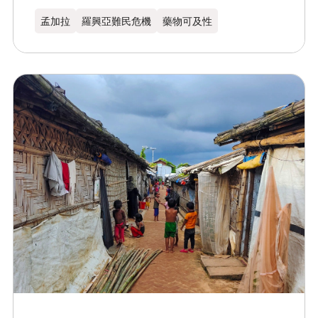
孟加拉​
羅興亞難民危機
藥物可及性