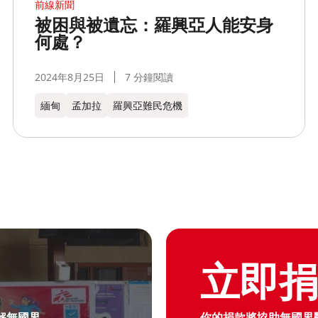
前線新聞
被困與被遺忘：羅興亞人能安身
何處？
2024年8月25日
7 分鐘閱讀
緬甸
孟加拉​
羅興亞難民危機
Graphic of hand with heart 
立即
解無國界
你的捐款將協助無國界