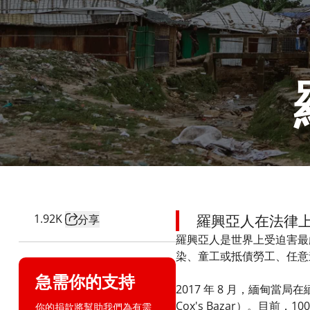
1.92K
羅興亞人在法律
分享
羅興亞人是世界上受迫害最
染、童工或抵債勞工、任意
急需你的支持
2017 年 8 月，緬甸
Cox's Bazar）。目
你的捐款將幫助我們為有需