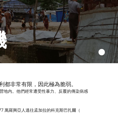
機
利都非常有限，因此極為脆弱。
營地內。他們經常遭受性暴力、反覆的傳染病感
 77 萬羅興亞人逃往孟加拉的科克斯巴扎爾（