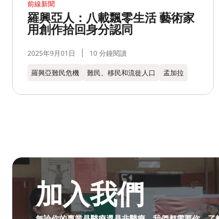
前線新聞
羅興亞人：八載飄零生活 藝術家
用創作拾回身分認同
2025年9月01日
10 分鐘閱讀
羅興亞難民危機
難民、移民和流徙人口
孟加拉​
成為無國界無援人員​
加入我們
無論你的專業是醫療還是非醫療，我們都需要你。了