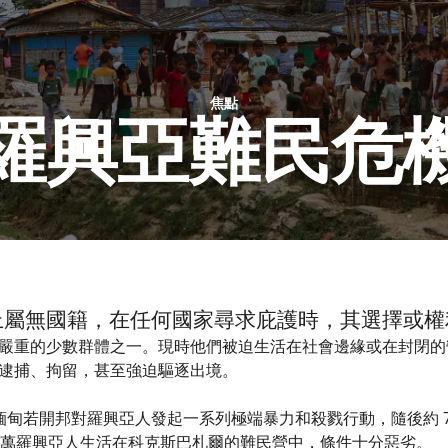
焦點
羅興亞難民危
上屬無國籍，在任何國家尋求庇護時，其選擇或權
嚴重的少數群體之一。現時他們被迫生活在社會邊緣或在封閉的
逮捕、拘留，甚至強迫驅逐出境。
當局在緬甸若開邦對羅興亞人發起一系列極端暴力和殺戮行動，隨後約
前，100萬羅興亞人生活在科克斯巴札爾的難民營中，條件十分惡劣。