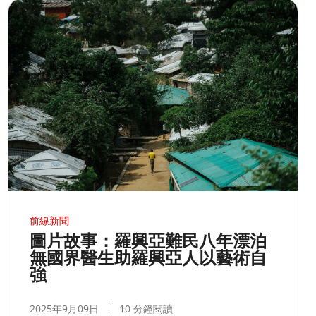
前線新聞
圖片故事：羅興亞難民八年漂泊
無國界醫生助羅興亞人以藝術自
強
2025年9月09日
10 分鐘閱讀