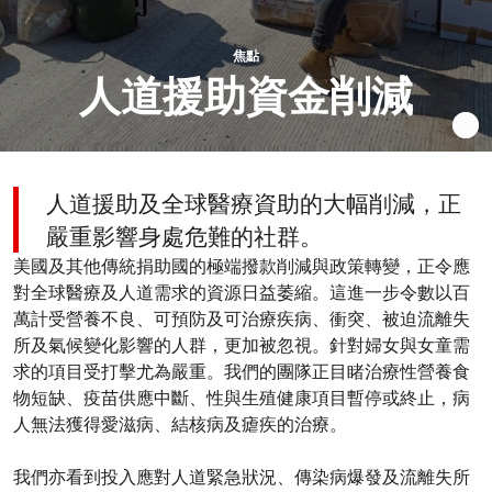
焦點
人道援助資金削減
人道援助及全球醫療資助的大幅削減，正
嚴重影響身處危難的社群。
美國及其他傳統捐助國的極端撥款削減與政策轉變，正令應
對全球醫療及人道需求的資源日益萎縮。這進一步令數以百
萬計受營養不良、可預防及可治療疾病、衝突、被迫流離失
所及氣候變化影響的人群，更加被忽視。針對婦女與女童需
求的項目受打擊尤為嚴重。我們的團隊正目睹治療性營養食
物短缺、疫苗供應中斷、性與生殖健康項目暫停或終止，病
人無法獲得愛滋病、結核病及瘧疾的治療。
我們亦看到投入應對人道緊急狀況、傳染病爆發及流離失所