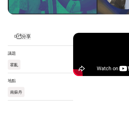
分享
0
議題
霍亂
地點
南蘇丹