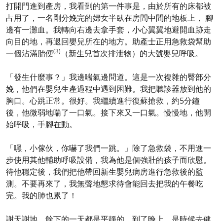
打開門進到產房，我看到的第一件事是，由於所有的床都被
占用了，一名剛分娩完的婦女半臥在房間中間的地板上， 腳
邊有一灘血。我轉向右邊去拿手套，小心翼翼地避開血跡走
向目的地，再退回嬰兒所在的地方。助產士正用急救袋幫助
(3)
一個沾滿胎便
（新生兒首次排泄物）的大號嬰兒呼吸。
「發生什麼事？」我邊喘氣邊問道。這是一次複雜的臀部分
娩，他們在嬰兒生產過程中遇到困難。我把聽診器放到他的
胸口。心跳正常。很好。我繼續進行復蘇搶救，約5分鐘
後，他微弱地喘了一口氣。接下來又一口氣。慢慢地，他開
始呼吸，手腳在動。
「嘿，小傢伙，你嚇了我們一跳。」除了急救袋，不用進一
步使用其他輔助呼吸設備，我為他是個強壯的孩子而欣慰。
待他穩定後，我們把他帶回新生嬰兒病房進行急救後的監
測。不要再來了，我無聲地懇求待會能回去把我的午餐吃
完。我的肺也累了！
謝天謝地，餘下的一天都是平靜的。到了晚上，是時候去健