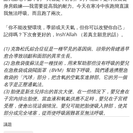
身房鍛練──我需要提高我的耐力。今天在寒冷中疾跑簡直讓
我無法呼吸。而且跑了兩次。
「你不能改變環境，季節或天天氣，但你可以改變你自己」
記得嗎？下次會更好的，Insh’Allah （若真主願意的話）。
(1) 克魯松氏綜合症征是一種罕見的基因病。頭骨的骨縫過早
愈合導致頭顱和面部的異常生長。
(2) 急救袋復蘇法是一種技術，用來幫助那些沒有呼吸的嬰兒
在急救袋或袋閥面罩（BVM）幫助下呼吸。我們通過擠壓急
救袋的「汽球」部分，把含氧的空氣泵進肺部。它的另一個
名字是正壓通氣法。
(3) 胎便是新生兒排出的首次大便。在一些情況下，嬰兒會在
子宮內排出胎便。當血液和氧氣供應不足時，嬰兒在子宮裡
受壓，便會出現這個情況。嬰兒可能把胎便吸入肺部，使其
部分或完全堵塞，從而使呼吸困難甚至無法呼吸。
議題