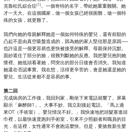
(1)
克魯松氏綜合症
。一個奇特的名字，帶給她重重難關。她
才一天大。在這個國家，做一個女孩已經很困難，做一個特
殊的女孩，就更難了。
我們向她的母親解釋她是一個如何特殊的嬰兒，還有前額的
凸起不是由真空吸盤造成的，因為她的家人堅信那是原因──
也許這是一個更容易也更快被接受的解釋。母親保持沉默。
面紗遮住了部分的臉，很難判斷她的反應。我把嬰兒抱到她
懷裡。她低頭看著她，問突出的部分日後會否消失。我知道
她還在否認事實。我在想，活得更辛苦的，會是她還是她的
嬰兒。生活從來都不是容易的事。
第二回
完成病房的工作後，我回到家，剛坐下來電話就響了。屏幕
顯示「麻醉師1」。大事不妙。我立刻接起電話。「馬上過
來OT（手術室）。嬰兒情況不好。」我快速地把頭髮塞進頭
巾裡，以最快速度跑到手術室，引來不少照顧者和職員的目
光，在這裡，女性通常不會跑這麼快。但是，要搶救新生嬰