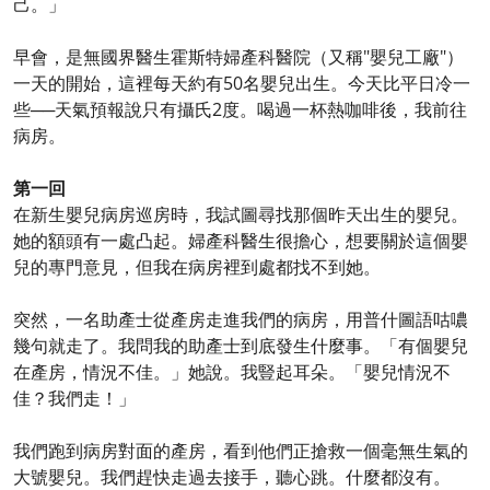
己。」
早會，是無國界醫生霍斯特婦產科醫院（又稱"嬰兒工廠"）
一天的開始，這裡每天約有50名嬰兒出生。今天比平日冷一
些──天氣預報說只有攝氏2度。喝過一杯熱咖啡後，我前往
病房。
第一回
在新生嬰兒病房巡房時，我試圖尋找那個昨天出生的嬰兒。
她的額頭有一處凸起。婦產科醫生很擔心，想要關於這個嬰
兒的專門意見，但我在病房裡到處都找不到她。
突然，一名助產士從產房走進我們的病房，用普什圖語咕噥
幾句就走了。我問我的助產士到底發生什麼事。「有個嬰兒
在產房，情況不佳。」她說。我豎起耳朵。「嬰兒情況不
佳？我們走！」
我們跑到病房對面的產房，看到他們正搶救一個毫無生氣的
大號嬰兒。我們趕快走過去接手，聽心跳。什麼都沒有。