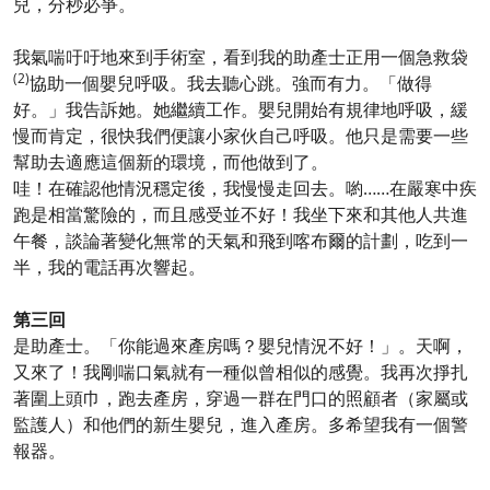
兒，分秒必爭。
我氣喘吁吁地來到手術室，看到我的助產士正用一個急救袋
(2)
協助一個嬰兒呼吸。我去聽心跳。強而有力。「做得
好。」我告訴她。她繼續工作。嬰兒開始有規律地呼吸，緩
慢而肯定，很快我們便讓小家伙自己呼吸。他只是需要一些
幫助去適應這個新的環境，而他做到了。
哇！在確認他情況穩定後，我慢慢走回去。喲……在嚴寒中疾
跑是相當驚險的，而且感受並不好！我坐下來和其他人共進
午餐，談論著變化無常的天氣和飛到喀布爾的計劃，吃到一
半，我的電話再次響起。
第三回
是助產士。「你能過來產房嗎？嬰兒情況不好！」。天啊，
又來了！我剛喘口氣就有一種似曾相似的感覺。我再次掙扎
著圍上頭巾，跑去產房，穿過一群在門口的照顧者（家屬或
監護人）和他們的新生嬰兒，進入產房。多希望我有一個警
報器。