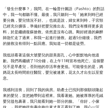
「發生什麼事？」我問。在一輪普什圖語（Pashto）的對話
中，我一句都聽不懂。最後，我只聽到一句「她來到時已經
要分娩，嬰兒情況不好。」也就是說，婦女來到時，子宮頸
已經充分擴張，準備好把嬰兒推出去。我們沒有獲得更多資
料，於是繼續復蘇搶救。依然是沒有心跳。剛好經過的麻醉
師急忙走了過來，和我一起進行搶救。超過5分鐘後，我們
的搶救沒有得到一點回應。我知道一切都是徒勞。
我低頭看著這個大號嬰兒的甜美面孔，心中默默地向他道
歉。我們再繼續了10分鐘，在上午11時宣布他死亡。這個嬰
兒不是早產兒，否則他的存活率會更低。可能發生的是，媽
媽花太長時間前往醫院，嬰兒被連累，花太久才出生以至窒
息。
我感到沮喪，回到了我的病房。助產士已找到那個額頭隆起
來的嬰兒，並把她帶到這裡來。我看著她。她被厚厚的毛絨
嬰兒毯包裹著，我只能看到她一部分的臉。「你好，小傢
伙。」我把她從包裹中抱出來才真正看到了她。我心一沉。