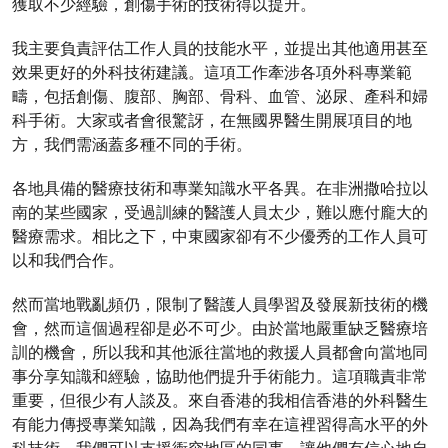
獲取不少經驗，創傷手術的技術得以提升。
我主要負責評估工作人員的技能水平，並提出其他適用甚至
效果更好的外科技術建議。這項工作牽涉各項外科專業範
疇，包括創傷、腹部、胸部、骨科、血管、泌尿、產科和婦
科手術。大家或者會很驚訝，在無國界醫生開展項目的地
方，我們需涵蓋多種不同的手術。
各地具備的醫療技術和專業知識水平各異。在非洲撒哈拉以
南的某些國家，受過訓練的醫護人員太少，難以應付龐大的
醫療需求。相比之下，中東國家卻有不少優秀的工作人員可
以和我們合作。
然而當地戰亂頻仍，限制了醫護人員學習及發展新技術的機
會，然而這個過程卻是必不可少。由於當地嚴重缺乏醫療培
訓的機會，所以我和其他派往當地的救援人員都會向當地同
事分享知識和經驗，協助他們提升手術能力。這項職責非常
重要，但很少有人談及。來自香港的我相信香港的外科醫生
有能力傳授專業知識，因為我們有幸在這裡習得高水平的外
科技術。我們可以支援衝突地區的同事，讓他們有信心地自