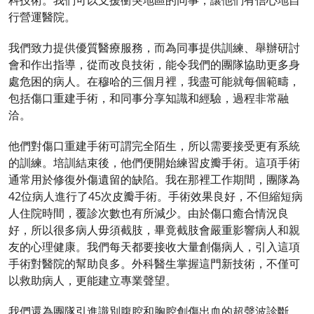
行營運醫院。
我們致力提供優質醫療服務，而為同事提供訓練、舉辦研討
會和作出指導，從而改良技術，能令我們的團隊協助更多身
處危困的病人。在穆哈的三個月裡，我盡可能就每個範疇，
包括傷口重建手術，和同事分享知識和經驗，過程非常融
洽。
他們對傷口重建手術可謂完全陌生，所以需要接受更有系統
的訓練。培訓結束後，他們便開始練習皮瓣手術。這項手術
通常用於修復外傷遺留的缺陷。我在那裡工作期間，團隊為
42位病人進行了45次皮瓣手術。手術效果良好，不但縮短病
人住院時間，覆診次數也有所減少。由於傷口癒合情況良
好，所以很多病人毋須截肢，畢竟截肢會嚴重影響病人和親
友的心理健康。我們每天都要接收大量創傷病人，引入這項
手術對醫院的幫助良多。外科醫生掌握這門新技術，不僅可
以救助病人，更能建立專業聲望。
我們還為團隊引進識別腹腔和胸腔創傷出血的超聲波診斷，