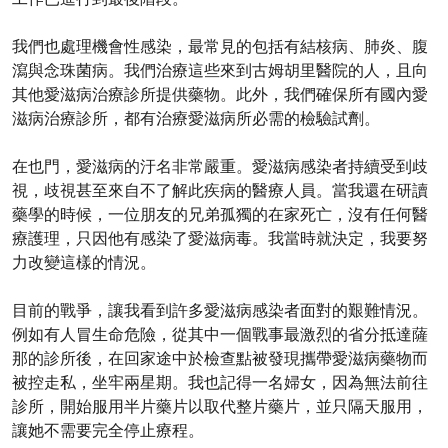
我們也處理機會性感染，最常見的包括有結核病、肺炎、腹
瀉與念珠菌病。我們治療這些來到古姆胡里醫院的人，且向
其他愛滋病治療診所提供藥物。此外，我們確保所有國內愛
滋病治療診所，都有治療愛滋病所必需的檢驗試劑。
在也門，愛滋病的汙名非常嚴重。愛滋病感染者持續受到歧
視，歧視甚至來自不了解此疾病的醫療人員。當我還在研讀
藥學的時候，一位朋友的兄弟孤獨的在家死亡，沒有任何醫
療護理，只因他有感染了愛滋病毒。我當時就決定，我要努
力改變這樣的情況。
目前的戰爭，讓我看到許多愛滋病感染者面對的艱難情況。
例如有人冒生命危險，從其中一個戰事最激烈的省分抵達薩
那的診所後，在回家途中於檢查點被發現攜帶愛滋病藥物而
被控走私，坐牢兩星期。我也記得一名婦女，因為無法前往
診所，開始服用半片藥片以取代整片藥片，並只隔天服用，
讓她不需要完全停止療程。