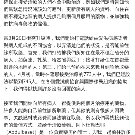
確保正接受治療的人們不會中斷治療，例如我們定時告知他
們當緊急情況時該如何應對、更新所有病人的資料、向住在
最不穩定地區的病人提供足夠兩個月服用的藥物，並加強我
們抗病毒藥物的儲備。
當3月26日衝突升級時，我們開始打電話給由愛滋病感染者
與病人組成的不同協會，以弄清楚他們的狀況，是否能前往
診所取藥。首先，我們打給據我們所知住在最不穩定省分的
病人，如薩達、扎萊、哈杰省與亞丁；接著打給住在首都最
艱難的地區的人；第三，打給已預約在未來數月到診所取藥
的人。4月初，當時在薩那接受治療的773人中，我們已經設
法聯繫到745人。在各個愛滋病協會與國際移民組織的協助
下，我們得以找到許多沒有回覆的病人。
接著我們開始向所有病人，都提供夠兩個月治療用的藥物。
許多人能夠自己前往診所取藥，但其餘的則有很多人因戰
事、欠缺燃料或路費而無法前往取藥。所以我們尋找接觸他
們的最佳方式，並給予治療藥物。阿卜杜勒巴耶
（Abdulbaset）是一位負責藥房的護士，與我一起前往許多