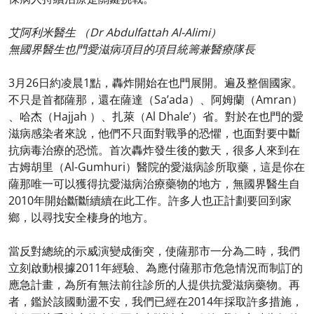
艾阿利米醫生 （Dr Abdulfattah Al-Alimi）
無國界醫生也門愛滋病項目的項目統籌兼醫療隊長
3月26日約凌晨1點，轟炸開始在也門展開。遍及整個國家。
不只是首都薩那，還在薩達（Sa’ada）、阿姆蘭（Amran）
、哈杰（Hajjah ）、扎萊（Al Dhale’）省。對於在也門的愛
滋病感染者來說，他們不只面對戰爭的恐懼，也面對要中斷
抗病毒治療的恐慌。首次轟炸發生後的數天，很多人來到在
古姆胡里（Al-Gumhuri）醫院的愛滋病診所取藥，這是你在
薩那唯一可以獲得抗愛滋病治療藥物的地方，無國界醫生自
2010年開始斷斷續續在此工作。許多人也正計劃要回到家
鄉，以尋找安全棲身的地方。
當反對總統的示威演變成衝突，使薩那市一分為二時，我們
立刻啟動根據2011年經驗、為應付薩那市危急情況而制訂的
應急計畫，為所有無法前往診所的人提供抗愛滋病藥物。再
者，鑑於該國動盪不安，我們已經在2014年採取許多措施，