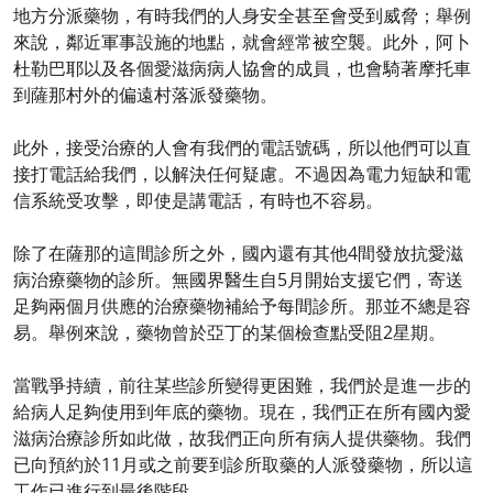
地方分派藥物，有時我們的人身安全甚至會受到威脅；舉例
來說，鄰近軍事設施的地點，就會經常被空襲。此外，阿卜
杜勒巴耶以及各個愛滋病病人協會的成員，也會騎著摩托車
到薩那村外的偏遠村落派發藥物。
此外，接受治療的人會有我們的電話號碼，所以他們可以直
接打電話給我們，以解決任何疑慮。不過因為電力短缺和電
信系統受攻擊，即使是講電話，有時也不容易。
除了在薩那的這間診所之外，國內還有其他4間發放抗愛滋
病治療藥物的診所。無國界醫生自5月開始支援它們，寄送
足夠兩個月供應的治療藥物補給予每間診所。那並不總是容
易。舉例來說，藥物曾於亞丁的某個檢查點受阻2星期。
當戰爭持續，前往某些診所變得更困難，我們於是進一步的
給病人足夠使用到年底的藥物。現在，我們正在所有國內愛
滋病治療診所如此做，故我們正向所有病人提供藥物。我們
已向預約於11月或之前要到診所取藥的人派發藥物，所以這
工作已進行到最後階段。