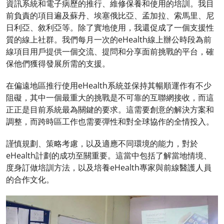
資訊系統和電子病歷的推行、維修保養和使用的培訓。我目
前負責的項目遍及蘇丹、埃塞俄比亞、孟加拉、索馬里、尼
日利亞、敘利亞等。除了實地使用，我還促成了一個支援性
質的線上社群。我們每月一次的eHealth線上辦公時段為前
線項目用戶提供一個交流、提問和分享面前挑戰的平台，確
保他們獲得發展所需的支援。
在偏遠地區推行使用eHealth系統並保持其暢順運作有不少
阻礙，其中一個最重大的挑戰是不可靠的互聯網接收，而這
正正是目前系統最為關鍵的要求。這需要創意的解決方案和
調整，而跨時區工作也需要彈性和對全球協作的全情投入。
謹慎規劃、策略考慮，以及適應不同環境的能力，對於
eHealth計劃的成功至關重要。這當中包括了解當地情境、
度身訂做培訓方法，以及培養eHealth專家與前線醫護人員
的合作文化。