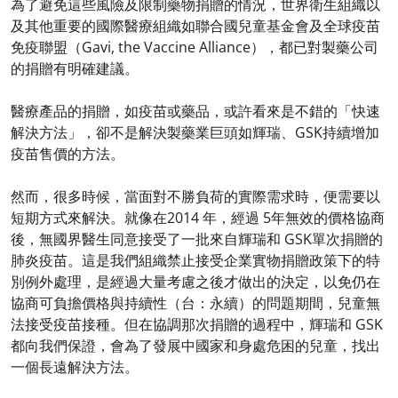
為了避免這些風險及限制藥物捐贈的情況，世界衛生組織以
及其他重要的國際醫療組織如聯合國兒童基金會及全球疫苗
免疫聯盟（Gavi, the Vaccine Alliance），都已對製藥公司
的捐贈有明確建議。
醫療產品的捐贈，如疫苗或藥品，或許看來是不錯的「快速
解決方法」，卻不是解決製藥業巨頭如輝瑞、GSK持續增加
疫苗售價的方法。
然而，很多時候，當面對不勝負荷的實際需求時，便需要以
短期方式來解決。就像在2014 年，經過 5年無效的價格協商
後，無國界醫生同意接受了一批來自輝瑞和 GSK單次捐贈的
肺炎疫苗。這是我們組織禁止接受企業實物捐贈政策下的特
別例外處理，是經過大量考慮之後才做出的決定，以免仍在
協商可負擔價格與持續性（台：永續）的問題期間，兒童無
法接受疫苗接種。但在協調那次捐贈的過程中，輝瑞和 GSK
都向我們保證，會為了發展中國家和身處危困的兒童，找出
一個長遠解決方法。