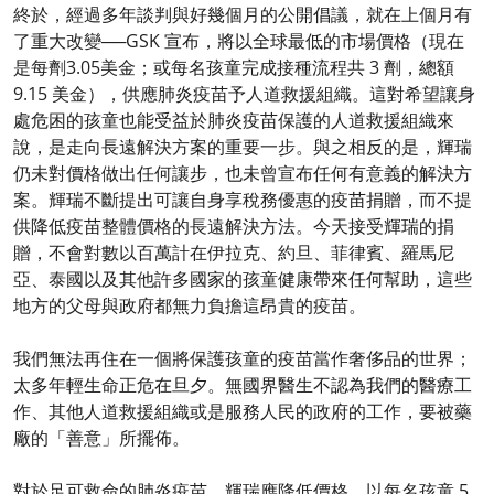
終於，經過多年談判與好幾個月的公開倡議，就在上個月有
了重大改變──GSK 宣布，將以全球最低的市場價格（現在
是每劑3.05美金；或每名孩童完成接種流程共 3 劑，總額
9.15 美金），供應肺炎疫苗予人道救援組織。這對希望讓身
處危困的孩童也能受益於肺炎疫苗保護的人道救援組織來
說，是走向長遠解決方案的重要一步。與之相反的是，輝瑞
仍未對價格做出任何讓步，也未曾宣布任何有意義的解決方
案。輝瑞不斷提出可讓自身享稅務優惠的疫苗捐贈，而不提
供降低疫苗整體價格的長遠解決方法。今天接受輝瑞的捐
贈，不會對數以百萬計在伊拉克、約旦、菲律賓、羅馬尼
亞、泰國以及其他許多國家的孩童健康帶來任何幫助，這些
地方的父母與政府都無力負擔這昂貴的疫苗。
我們無法再住在一個將保護孩童的疫苗當作奢侈品的世界；
太多年輕生命正危在旦夕。無國界醫生不認為我們的醫療工
作、其他人道救援組織或是服務人民的政府的工作，要被藥
廠的「善意」所擺佈。
對於足可救命的肺炎疫苗，輝瑞應降低價格，以每名孩童 5