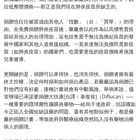
拉低整體價格──那正是我們現在肺炎疫苗所缺乏的。
捐贈也往往被當成由其他人「找數」（台：「買單」）的理
由。在免費捐贈肺炎疫苗後，藥廠會以此作為以高價售賣疫
苗給其他人的合理理由，這包括售賣予無法負擔起疫苗的發
展中國家和其他人道救援組織。一直表達無法負擔昂貴新疫
苗（如肺炎疫苗）的國家們，也需要更低的疫苗價格來保護
兒童健康。
更關鍵的是，捐贈可以來得快，也消失得快。捐贈者握有最
終主控權，決定何時捐和如何捐出產品，若藥廠認為捐贈已
對他們沒有好處，接種計畫就會有中斷風險。舉例來說，儘
管輝瑞已承諾要捐贈大扶康[台譯︰泰復肯]（Diflucan）──
一種重要的隱球菌性腦膜炎藥物──給烏干達政府，但該國如
今正陷入全國短缺該藥的問題。還有其他類似例子，都是藥
廠的捐贈計畫，導致政府與醫療組織突然陷入沒有藥物治療
病人的困境。