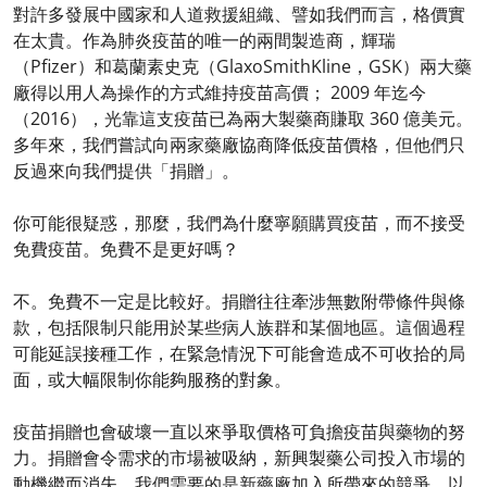
對許多發展中國家和人道救援組織、譬如我們而言，格價實
在太貴。作為肺炎疫苗的唯一的兩間製造商，輝瑞
（Pfizer）和葛蘭素史克（GlaxoSmithKline，GSK）兩大藥
廠得以用人為操作的方式維持疫苗高價； 2009 年迄今
（2016），光靠這支疫苗已為兩大製藥商賺取 360 億美元。
多年來，我們嘗試向兩家藥廠協商降低疫苗價格，但他們只
反過來向我們提供「捐贈」。
你可能很疑惑，那麼，我們為什麼寧願購買疫苗，而不接受
免費疫苗。免費不是更好嗎？
不。免費不一定是比較好。捐贈往往牽涉無數附帶條件與條
款，包括限制只能用於某些病人族群和某個地區。這個過程
可能延誤接種工作，在緊急情況下可能會造成不可收拾的局
面，或大幅限制你能夠服務的對象。
疫苗捐贈也會破壞一直以來爭取價格可負擔疫苗與藥物的努
力。捐贈會令需求的市場被吸納，新興製藥公司投入市場的
動機繼而消失。我們需要的是新藥廠加入所帶來的競爭，以