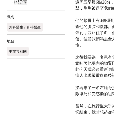
分享
這周五早晨6點20
0
擊，剛剛被送至我們
職業
他的顱骨上有3個彈
查他的胸膛和腹部。
外科醫生 / 骨科醫生
彈孔，並止住了血，
傷。儘管我們竭盡全
地點
命。
中非共和國
之後我要為一名患有
意味著他腸內的物質
此今天我必須重新切
病人出現嚴重疼痛後
接著來了一名左腿骨
除壞死和受感染的組
當然，在施行重大手
切結束，我才想起從