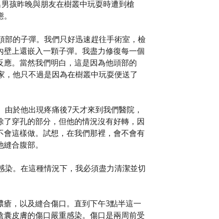
名男孩昨晚與朋友在樹叢中玩耍時遭到槍
態。
頭部的子彈。我們只好迅速趕往手術室，檢
內壁上還嵌入一顆子彈。我盡力修復每一個
反應。當然我們明白，這是因為他頭部的
家，他只不過是因為在樹叢中玩耍便送了
。由於他出現疼痛後7天才來到我們醫院，
除了穿孔的部分，但他的情況沒有好轉，因
不會這樣做。試想，在我們那裡，會不會有
他縫合腹部。
感染。在這種情況下，我必須盡力清潔並切
膿瘡，以及縫合傷口。直到下午3點半這一
陰囊皮膚的傷口嚴重感染。傷口是兩周前受