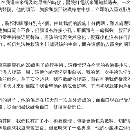
分，在我還未來得及吃早餐的時候，醫院打電話來通知我過去。一
的醫院。他的頭部、胸膛和腹部被獵槍射中後，立即陷入昏迷狀
孔，胸膛和腹部分別有4個。由於我們的設施十分簡陋，難以處理
他胸口流血不多，但腸道有許多小孔，肝臟還有一處撕裂，腹部
但當手術接近尾聲時，男孩的情況突然惡化，復蘇後也沒有任何
力，卻仍無法挽救這名11歲男孩的生命，而在這個陷入衝突的國
傷寒腸穿孔的28歲男子施行手術，這種情況在今天的香港很少見
已溢入腹部一周，這使他的情況更形惡劣。我的第一次手術先切
除並縫合。為了安全起見，我不敢縫合腹部，而在香港我們從來
許多天才來到醫院？我希望他的情況會好轉。下周初我就能夠為
折的男子，他的傷是在10天前一次意外造成的，而傷口現在已受
織，從而能盡快縫合傷口，修復骨折部位。
術其間，我們也有許多小手術要處理，包括更換包紮敷料、切除
早晨醒來我還未曾進食。但這時來了一名男孩，他的小腹和左側